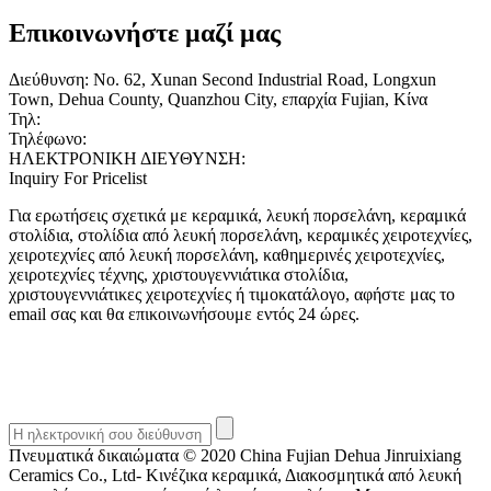
χρωματιστή πορσελάνη. Αυτά τα σκεύη τσαγιού είχαν μια
χείλη, γεμάτους ώμους, επίπεδο πάτο και στρογγυλό συμπαγή
ένδοξη σελίδα στην ιστορία της ανάπτυξης της κινεζικής
Επικοινωνήστε μαζί μας
πάτο που μοιάζει με κέικ, ενώ μερικά έχουν πάτο από νεφρίτη.
κουλτούρας τσαγιού.
Το μεγαλύτερο μέρος της λευκής πορσελάνης της δυναστείας
των Τανγκ Dingyao είναι παρόμοια με τη λευκή πορσελάνη του
Διεύθυνση: No. 62, Xunan Second Industrial Road, Longxun
Xingyao εκείνη την εποχή, το τμήμα των οστών του εμβρύου
Town, Dehua County, Quanzhou City, επαρχία Fujian, Κίνα
είναι πιο λεπτό, το χρώμα του εμβρύου είναι λευκό και υπάρχει
Τηλ:
+86-18060016339
ένας άλλος τύπος εμβρυϊκού οστού είναι πιο παχύ, το τμήμα
Τηλέφωνο:
+86-18060016339
είναι σχετικά παχύ, αλλά η πυροσυσσωμάτωση είναι
ΗΛΕΚΤΡΟΝΙΚΗ ΔΙΕΥΘΥΝΣΗ:
724157975@qq.com
καλύτερη.
Inquiry For Pricelist
Για ερωτήσεις σχετικά με κεραμικά, λευκή πορσελάνη, κεραμικά
στολίδια, στολίδια από λευκή πορσελάνη, κεραμικές χειροτεχνίες,
χειροτεχνίες από λευκή πορσελάνη, καθημερινές χειροτεχνίες,
χειροτεχνίες τέχνης, χριστουγεννιάτικα στολίδια,
χριστουγεννιάτικες χειροτεχνίες ή τιμοκατάλογο, αφήστε μας το
email σας και θα επικοινωνήσουμε εντός 24 ώρες.
Πνευματικά δικαιώματα © 2020 China Fujian Dehua Jinruixiang
Ceramics Co., Ltd- Κινέζικα κεραμικά, Διακοσμητικά από λευκή