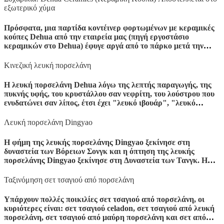
εξωτερικό χύμα
Πρόσφατα, μια παρτίδα κοντέινερ φορτωμένων με κεραμικές
κούπες Dehua από την εταιρεία μας (πηγή εργοστάσιο
κεραμικών στο Dehua) έφυγε αργά από το πάρκο μετά την
ολοκλήρωση του εκτελωνισμού...
Κινεζική λευκή πορσελάνη
Η λευκή πορσελάνη Dehua λόγω της λεπτής παραγωγής, της
πυκνής υφής, του κρυστάλλου σαν νεφρίτη, του λούστρου που
ενυδατώνει σαν λίπος, έτσι έχει "λευκό ιβουάρ", "λευκό
λαρδί", "λευκό χήνας" και άλλες φήμες, στο σύστημα λευκής
πορσελάνης της Κίνας έχει μοναδικό στυλ, στην ιστορία της
Λευκή πορσελάνη Dingyao
κεραμικής ανάπτυξης κατέχει σημαντική θέση, στη διεθνή
φήμη τέχνης.
Η φήμη της λευκής πορσελάνης Dingyao ξεκίνησε στη
δυναστεία των Βόρειων Σονγκ και η όπτηση της λευκής
πορσελάνης Dingyao ξεκίνησε στη Δυναστεία των Τανγκ. Η
τοποθεσία του Dingyao Kiln βρίσκεται στο Quyangjian
Magnetic Village, Hebei. Η λευκή πορσελάνη Dingyao της
Ταξινόμηση σετ τσαγιού από πορσελάνη
δυναστείας των Τανγκ έχει παρόμοια χαρακτηριστικά με τη
λευκή πορσελάνη Xingyao και τα σχήματα περιλαμβάνουν
Υπάρχουν πολλές ποικιλίες σετ τσαγιού από πορσελάνη, οι
μπολ, πιάτα, δίσκους, γλάστρες πλήρωσης, λεκάνες, σόμπες με
κυριότερες είναι: σετ τσαγιού celadon, σετ τσαγιού από λευκή
τρία πόδια και παιχνίδια. Σε σύγκριση με τα έργα της περιόδου
πορσελάνη, σετ τσαγιού από μαύρη πορσελάνη και σετ από
των Πέντε Δυναστειών, οι άκρες των αγγείων έχουν παχιά