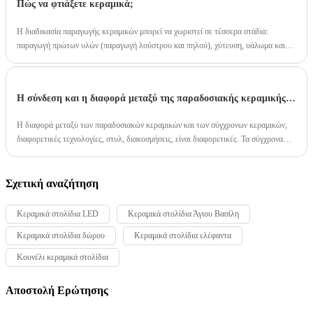
Πώς να φτιάξετε κεραμικά;
Η διαδικασία παραγωγής κεραμικών μπορεί να χωριστεί σε τέσσερα στάδια:
παραγωγή πρώτων υλών (παραγωγή λούστρου και πηλού), χύτευση, υάλωμα και
ψήσιμο.
Η σύνδεση και η διαφορά μεταξύ της παραδοσιακής κεραμικής και της σύγχρονης κεραμικής;
Η διαφορά μεταξύ των παραδοσιακών κεραμικών και των σύγχρονων κεραμικών,
διαφορετικές τεχνολογίες, στυλ, διακοσμήσεις, είναι διαφορετικές. Τα σύγχρονα
κεραμικά αποτελούν συνέχεια της παραδοσιακής κεραμικής, τα σύγχρονα κεραμικά
προσθέτουν πολλά μοντέρνα στοιχεία, έτσι ώστε η διαδικασία παραγωγής να
βελτιώνεται πολύ! Αλλά και τα παραδοσιακά κεραμικά έχουν τη δική τους ουσία!
Σχετική αναζήτηση
Κεραμικά στολίδια LED
Κεραμικά στολίδια Άγιου Βασίλη
Κεραμικά στολίδια δώρου
Κεραμικά στολίδια ελέφαντα
Κουνέλι κεραμικά στολίδια
Αποστολή Ερώτησης