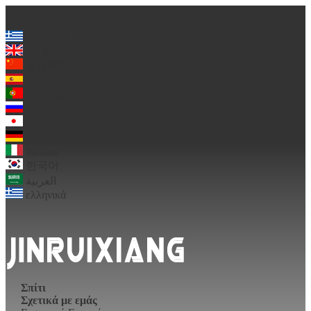
+86-18060016339
724157975@qq.com
ελληνικά
English
简体中文
Español
Português
русский
日本語
Deutsch
Italiano
한국어
العربية
ελληνικά
Σπίτι
Σχετικά με εμάς