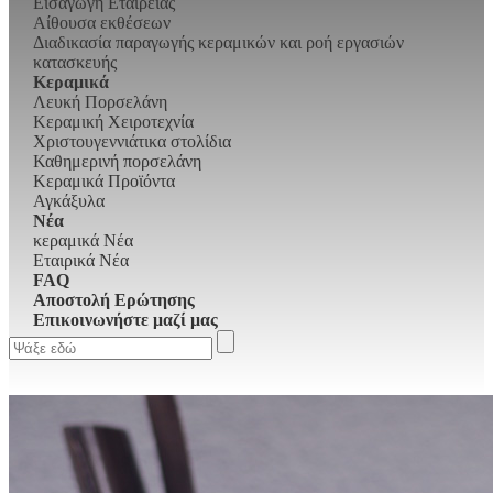
Εισαγωγή Εταιρείας
Αίθουσα εκθέσεων
Διαδικασία παραγωγής κεραμικών και ροή εργασιών
κατασκευής
Κεραμικά
Λευκή Πορσελάνη
Κεραμική Χειροτεχνία
Χριστουγεννιάτικα στολίδια
Καθημερινή πορσελάνη
Κεραμικά Προϊόντα
Αγκάξυλα
Νέα
κεραμικά Νέα
Εταιρικά Νέα
FAQ
Αποστολή Ερώτησης
Επικοινωνήστε μαζί μας