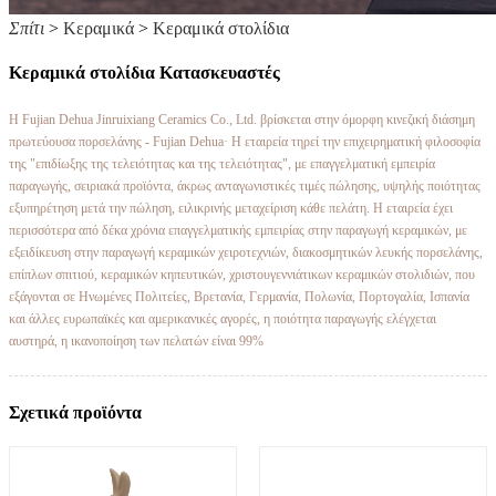
Σπίτι
>
Κεραμικά
>
Κεραμικά στολίδια
Κεραμικά στολίδια Κατασκευαστές
Η Fujian Dehua Jinruixiang Ceramics Co., Ltd. βρίσκεται στην όμορφη κινεζική διάσημη
πρωτεύουσα πορσελάνης - Fujian Dehua· Η εταιρεία τηρεί την επιχειρηματική φιλοσοφία
της "επιδίωξης της τελειότητας και της τελειότητας", με επαγγελματική εμπειρία
παραγωγής, σειριακά προϊόντα, άκρως ανταγωνιστικές τιμές πώλησης, υψηλής ποιότητας
εξυπηρέτηση μετά την πώληση, ειλικρινής μεταχείριση κάθε πελάτη. Η εταιρεία έχει
περισσότερα από δέκα χρόνια επαγγελματικής εμπειρίας στην παραγωγή κεραμικών, με
εξειδίκευση στην παραγωγή κεραμικών χειροτεχνιών, διακοσμητικών λευκής πορσελάνης,
επίπλων σπιτιού, κεραμικών κηπευτικών, χριστουγεννιάτικων κεραμικών στολιδιών, που
εξάγονται σε Ηνωμένες Πολιτείες, Βρετανία, Γερμανία, Πολωνία, Πορτογαλία, Ισπανία
και άλλες ευρωπαϊκές και αμερικανικές αγορές, η ποιότητα παραγωγής ελέγχεται
αυστηρά, η ικανοποίηση των πελατών είναι 99%
Σχετικά προϊόντα