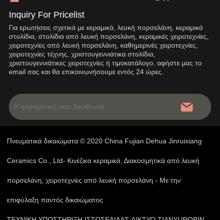
Inquiry For Pricelist
Για ερωτήσεις σχετικά με κεραμικά, λευκή πορσελάνη, κεραμικά
στολίδια, στολίδια από λευκή πορσελάνη, κεραμικές χειροτεχνίες,
χειροτεχνίες από λευκή πορσελάνη, καθημερινές χειροτεχνίες,
χειροτεχνίες τέχνης, χριστουγεννιάτικα στολίδια,
χριστουγεννιάτικες χειροτεχνίες ή τιμοκατάλογο, αφήστε μας το
email σας και θα επικοινωνήσουμε εντός 24 ώρες.
Πνευματικά δικαιώματα © 2020 China Fujian Dehua Jinruixiang
Ceramics Co., Ltd- Κινέζικα κεραμικά, Διακοσμητικά από λευκή
πορσελάνη, χειροτεχνίες από λευκή πορσελάνη - Με την
επιφύλαξη παντός δικαιώματος
ΤΕΧΝΙΚΗ ΥΠΟΣΤΗΡΙΞΗ ΙΣΤΟΣΕΛΙΔΑΣ:
ΔΙΚΤΥΟ TIANYU
ROBIN