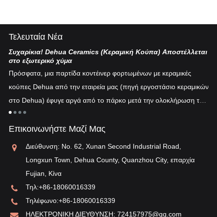
Τελευταία Νέα
Συχαρίκια! Dehua Ceramics (Κεραμική Κούπα) Αποστέλλεται
Κι
στο εξωτερικό χύμα
Η 
Πρόσφατα, μια παρτίδα κοντέινερ φορτωμένων με κεραμικές
πυ
κούπες Dehua από την εταιρεία μας (πηγή εργοστάσιο κεραμικών
εν
στο Dehua) έφυγε αργά από το πάρκο μετά την ολοκλήρωση του
ξη
"λ
εκτελωνισμού...
τη
Επικοινωνήστε Μαζί Μας
αν
Διεύθυνση: No. 62, Xunan Second Industrial Road,
Longxun Town, Dehua County, Quanzhou City, επαρχία
Fujian, Κίνα
Τηλ:
+86-18060016339
Τηλέφωνο:
+86-18060016339
ΗΛΕΚΤΡΟΝΙΚΗ ΔΙΕΥΘΥΝΣΗ:
724157975@qq.com