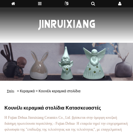
>
Κεραμικά
>
Κουνέλι κεραμικά στολίδια
Σπίτι
Κουνέλι κεραμικά στολίδια Κατασκευαστές
Η Fujian Dehua Jinruixiang Ceramics Co., Ltd. βρίσκεται στην όμορφη κινεζική
διάσημη πρωτεύουσα πορσελάνης - Fujian Dehua· Η εταιρεία τηρεί την επιχειρηματική
φιλοσοφία της "επιδίωξης της τελειότητας και της τελειότητας", με επαγγελματική