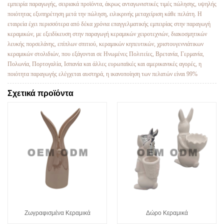
εμπειρία παραγωγής, σειριακά προϊόντα, άκρως ανταγωνιστικές τιμές πώλησης, υψηλής
ποιότητας εξυπηρέτηση μετά την πώληση, ειλικρινής μεταχείριση κάθε πελάτη. Η
εταιρεία έχει περισσότερα από δέκα χρόνια επαγγελματικής εμπειρίας στην παραγωγή
κεραμικών, με εξειδίκευση στην παραγωγή κεραμικών χειροτεχνιών, διακοσμητικών
λευκής πορσελάνης, επίπλων σπιτιού, κεραμικών κηπευτικών, χριστουγεννιάτικων
κεραμικών στολιδιών, που εξάγονται σε Ηνωμένες Πολιτείες, Βρετανία, Γερμανία,
Πολωνία, Πορτογαλία, Ισπανία και άλλες ευρωπαϊκές και αμερικανικές αγορές, η
ποιότητα παραγωγής ελέγχεται αυστηρά, η ικανοποίηση των πελατών είναι 99%
Σχετικά προϊόντα
Ζωγραφισμένα Κεραμικά
Δώρο Κεραμικά