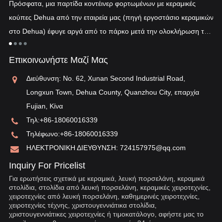
Πρόσφατα, μια παρτίδα κοντέινερ φορτωμένων με κεραμικές
πυ
κούπες Dehua από την εταιρεία μας (πηγή εργοστάσιο κεραμικών
εν
στο Dehua) έφυγε αργά από το πάρκο μετά την ολοκλήρωση του
ξη
"λ
εκτελωνισμού...
τη
Επικοινωνήστε Μαζί Μας
αν
Διεύθυνση: No. 62, Xunan Second Industrial Road,
Longxun Town, Dehua County, Quanzhou City, επαρχία
Fujian, Κίνα
Τηλ:
+86-18060016339
Τηλέφωνο:
+86-18060016339
ΗΛΕΚΤΡΟΝΙΚΗ ΔΙΕΥΘΥΝΣΗ:
724157975@qq.com
Inquiry For Pricelist
Για ερωτήσεις σχετικά με κεραμικά, λευκή πορσελάνη, κεραμικά
στολίδια, στολίδια από λευκή πορσελάνη, κεραμικές χειροτεχνίες,
χειροτεχνίες από λευκή πορσελάνη, καθημερινές χειροτεχνίες,
χειροτεχνίες τέχνης, χριστουγεννιάτικα στολίδια,
χριστουγεννιάτικες χειροτεχνίες ή τιμοκατάλογο, αφήστε μας το