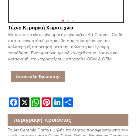
Τέχνη Κεραμική Χειροτεχνία
Μπορείτε να είστε σίγουροι ότι αγοράζετε Art Ceramic Crafts
από το εργοστάσιό μας και θα σας προσφέρουμε την
καλύτερη εξυπηρέτηση μετά την πώληση και έγκαιρη
παράδοση. Ενσωματώνουμε ειδικό σχεδιασμό, έρευνα και
κατασκευή, που προσφέρουν υπηρεσίες ODM & OEM
Αποστολή Ερώτησης
Facebook
X
WhatsApp
Pinterest
LinkedIn
Share
περιγραφή προϊόντος
Το Art Ceramic Crafts υψηλής ποιότητας προσφέρεται από τον
κινέζο κατασκευαστή China Fujian Dehua Jinruixiang Ceramics