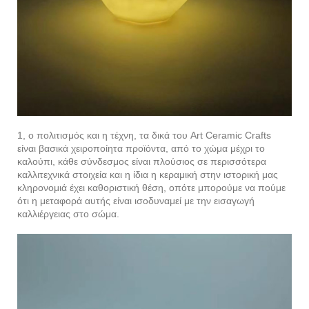
1, ο πολιτισμός και η τέχνη, τα δικά του Art Ceramic Crafts
είναι βασικά χειροποίητα προϊόντα, από το χώμα μέχρι το
καλούπι, κάθε σύνδεσμος είναι πλούσιος σε περισσότερα
καλλιτεχνικά στοιχεία και η ίδια η κεραμική στην ιστορική μας
κληρονομιά έχει καθοριστική θέση, οπότε μπορούμε να πούμε
ότι η μεταφορά αυτής είναι ισοδυναμεί με την εισαγωγή
καλλιέργειας στο σώμα.