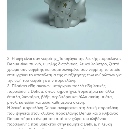
2. Η υφή είναι σαν νεφρίτης_Το σφάγιο της λευκής πορσελάνης
Dehua είναι πυκνό, υψηλής διαφάνειας, λευκό λούστρο, ζεστό
χρώμα σαν νεφρίτης και συμπυκνωμένο σαν νεφρίτη, το οποίο
επιτυγχάνει το αποτέλεσμα της αναζήτησης των ανθρώπων για
την υφή του νεφρίτη στην πορσελάνη.
3. Πλούσια είδη σκευών: υπάρχουν πολλά είδη λευκής
πορσελάνης Dehua, όπως κηροπήγια, θυμιατήρια και άλλα
έπιπλα, λιοντάρια, βάζα, σερβιτόροι και άλλα σκεύη, πιάτα,
μπολ, κύπελλα και άλλα καθημερινά σκεύη.
Η λευκή πορσελάνη Dehua αναφέρεται στη λευκή πορσελάνη
που ψήνεται στον κλίβανο πορσελάνης Dehua και ο κλίβανος
Dehua πήρε το όνομά του από τον χώρο του κλιβάνου
πορσελάνης που βρίσκεται στην κομητεία Dehua, η λευκή