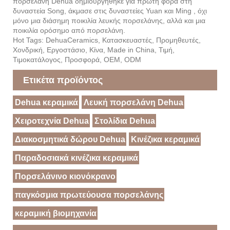
πορσελάνη Dehua δημιουργήθηκε για πρώτη φορά στη
δυναστεία Song, άκμασε στις δυναστείες Yuan και Ming , όχι
μόνο μια διάσημη ποικιλία λευκής πορσελάνης, αλλά και μια
ποικιλία ορόσημο από πορσελάνη.
Hot Tags: DehuaCeramics, Κατασκευαστές, Προμηθευτές,
Χονδρική, Εργοστάσιο, Κίνα, Made in China, Τιμή,
Τιμοκατάλογος, Προσφορά, OEM, ODM
Ετικέτα προϊόντος
Dehua κεραμικά
Λευκή πορσελάνη Dehua
Χειροτεχνία Dehua
Στολίδια Dehua
Διακοσμητικά δώρου Dehua
Κινέζικα κεραμικά
Παραδοσιακά κινέζικα κεραμικά
Πορσελάνινο κιονόκρανο
παγκόσμια πρωτεύουσα πορσελάνης
κεραμική βιομηχανία