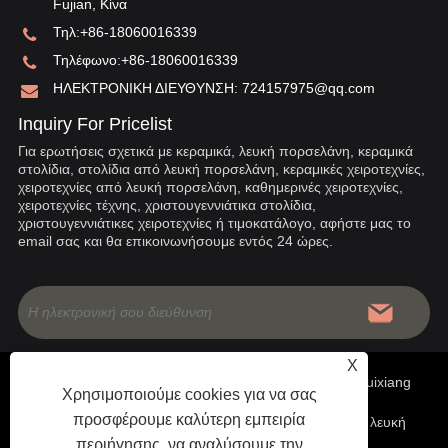
Fujian, Κίνα
Τηλ:
+86-18060016339
Τηλέφωνο:
+86-18060016339
ΗΛΕΚΤΡΟΝΙΚΗ ΔΙΕΥΘΥΝΣΗ:
724157975@qq.com
Inquiry For Pricelist
Για ερωτήσεις σχετικά με κεραμικά, λευκή πορσελάνη, κεραμικά
στολίδια, στολίδια από λευκή πορσελάνη, κεραμικές χειροτεχνίες,
χειροτεχνίες από λευκή πορσελάνη, καθημερινές χειροτεχνίες,
χειροτεχνίες τέχνης, χριστουγεννιάτικα στολίδια,
χριστουγεννιάτικες χειροτεχνίες ή τιμοκατάλογο, αφήστε μας το
email σας και θα επικοινωνήσουμε εντός 24 ώρες.
X
Πνευματικά δικαιώματα © 2020 China Fujian Dehua Jinruixiang
Χρησιμοποιούμε cookies για να σας
προσφέρουμε καλύτερη εμπειρία
Ceramics Co., Ltd- Κινέζικα κεραμικά, Διακοσμητικά από λευκή
περιήγησης, να αναλύσουμε την