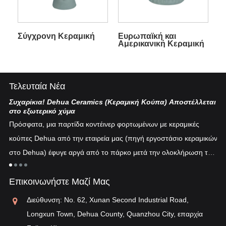
Σύγχρονη Κεραμική
Ευρωπαϊκή και
Αμερικανική Κεραμική
Τελευταία Νέα
Συχαρίκια! Dehua Ceramics (Κεραμική Κούπα) Αποστέλλεται
Κι
στο εξωτερικό χύμα
Η 
Πρόσφατα, μια παρτίδα κοντέινερ φορτωμένων με κεραμικές
πυ
κούπες Dehua από την εταιρεία μας (πηγή εργοστάσιο κεραμικών
εν
στο Dehua) έφυγε αργά από το πάρκο μετά την ολοκλήρωση του
ξη
"λ
εκτελωνισμού...
τη
Επικοινωνήστε Μαζί Μας
αν
Διεύθυνση: No. 62, Xunan Second Industrial Road,
Longxun Town, Dehua County, Quanzhou City, επαρχία