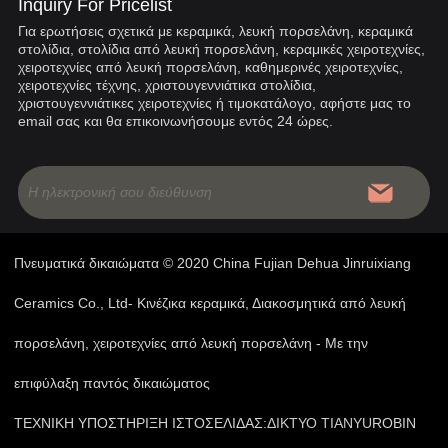
Inquiry For Pricelist
Για ερωτήσεις σχετικά με κεραμικά, λευκή πορσελάνη, κεραμικά
στολίδια, στολίδια από λευκή πορσελάνη, κεραμικές χειροτεχνίες,
χειροτεχνίες από λευκή πορσελάνη, καθημερινές χειροτεχνίες,
χειροτεχνίες τέχνης, χριστουγεννιάτικα στολίδια,
χριστουγεννιάτικες χειροτεχνίες ή τιμοκατάλογο, αφήστε μας το
email σας και θα επικοινωνήσουμε εντός 24 ώρες.
Πνευματικά δικαιώματα © 2020 China Fujian Dehua Jinruixiang
Ceramics Co., Ltd- Κινέζικα κεραμικά, Διακοσμητικά από λευκή
πορσελάνη, χειροτεχνίες από λευκή πορσελάνη - Με την
επιφύλαξη παντός δικαιώματος
ΤΕΧΝΙΚΗ ΥΠΟΣΤΗΡΙΞΗ ΙΣΤΟΣΕΛΙΔΑΣ:
ΔΙΚΤΥΟ TIANYU
ROBIN