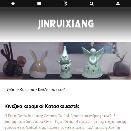
>
Κεραμικά
>
Κινέζικα κεραμικά
Σπίτι
Κινέζικα κεραμικά Κατασκευαστές
Η Fujian Dehua Jinruixiang Ceramics Co., Ltd. βρίσκεται στην όμορφη κινεζική
διάσημη πρωτεύουσα πορσελάνης - Fujian Dehua· Η εταιρεία τηρεί την επιχειρηματική
φιλοσοφία της "επιδίωξης της τελειότητας και της τελειότητας", με επαγγελματική