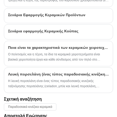
τροχό) και η ισχύς της περιστροφής του καρουλιού χρησιμοποιείται για
να τραβήξει την κενή λάσπη στο επιθυμητό σχήμα και με τα δύο χέρια,
που είναι η παραδοσιακή μέθοδος παραγωγής κεραμικών στην Κίνα, και
Σενάρια Εφαρμογής Κεραμικών Προϊόντων
αυτή η διαδικασία ονομάζεται billet. Δίσκοι, μπολ και άλλα στρογγυλά
σκεύη σχηματίζονται με τη μέθοδο κενού σχεδίου.
Σενάρια εφαρμογής Κεραμικής Κούπας
Ποια είναι τα χαρακτηριστικά των κεραμικών χειροτεχνιών;
Ο πολιτισμός και η τέχνη, τα ίδια τα κεραμικά χειροτεχνήματα είναι
βασικά χειροποίητα έργα και κάθε σύνδεσμος από τον πηλό στο
καλούπι είναι πλούσιος σε πολλά καλλιτεχνικά στοιχεία, και τα ίδια τα
κεραμικά διαδραματίζουν σημαντικό ρόλο στην ιστορική μας
Λευκή πορσελάνη (ένας τύπος παραδοσιακής κινέζικης πορσελάνης)
κληρονομιά, επομένως μπορούμε να πούμε ότι το να το φέρεις
ισοδυναμεί με το να φέρεις καλλιέργεια στο σώμα μας
Η λευκή πορσελάνη είναι ένας τύπος παραδοσιακής κινεζικής
ταξινόμησης πορσελάνης (celadon, μπλε και λευκή πορσελάνη,
έγχρωμη πορσελάνη, λευκή πορσελάνη). Είναι κατασκευασμένο από
κενά πορσελάνης με χαμηλή περιεκτικότητα σε σίδηρο και ψήνεται με
Σχετική αναζήτηση
καθαρό διαφανές γλάσο.
Παραδοσιακά κινέζικα κεραμικά
Αποστολή Ερώτησης