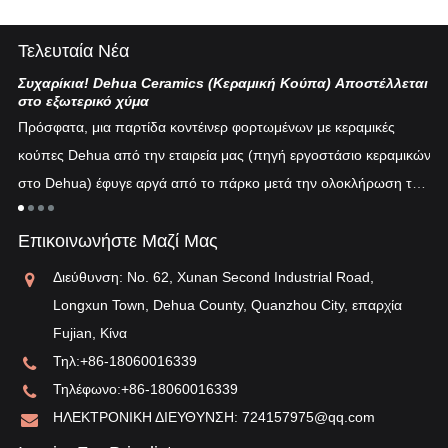
Τελευταία Νέα
Συχαρίκια! Dehua Ceramics (Κεραμική Κούπα) Αποστέλλεται
Κι
στο εξωτερικό χύμα
Η 
Πρόσφατα, μια παρτίδα κοντέινερ φορτωμένων με κεραμικές
πυ
κούπες Dehua από την εταιρεία μας (πηγή εργοστάσιο κεραμικών
εν
στο Dehua) έφυγε αργά από το πάρκο μετά την ολοκλήρωση του
ξη
"λ
εκτελωνισμού...
τη
Επικοινωνήστε Μαζί Μας
αν
Διεύθυνση: No. 62, Xunan Second Industrial Road,
Longxun Town, Dehua County, Quanzhou City, επαρχία
Fujian, Κίνα
Τηλ:
+86-18060016339
Τηλέφωνο:
+86-18060016339
ΗΛΕΚΤΡΟΝΙΚΗ ΔΙΕΥΘΥΝΣΗ:
724157975@qq.com