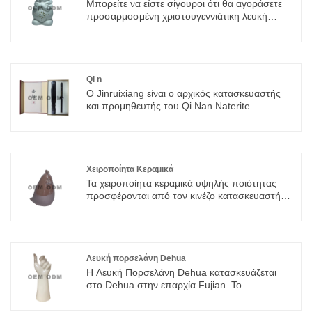
Μπορείτε να είστε σίγουροι ότι θα αγοράσετε
προσαρμοσμένη χριστουγεννιάτικη λευκή
πορσελάνη από εμάς. Ανυπομονούμε να
συνεργαστούμε μαζί σας, αν θέλετε να μάθετε
περισσότερα, μπορείτε να μας συμβουλευτείτε
τώρα, θα σας απαντήσουμε εγκαίρως!
Qi n
Ο Jinruixiang είναι ο αρχικός κατασκευαστής
και προμηθευτής του Qi Nan Naterite
Agarwood της Κίνας. Με μια έμπειρη ομάδα Ε &
Α στον τομέα αυτό, μπορούμε να παρέχουμε
στους οικιακούς και ξένους πελάτες τα πιο
οικονομικά αποδοτικά προϊόντα.
Χειροποίητα Κεραμικά
Τα χειροποίητα κεραμικά υψηλής ποιότητας
προσφέρονται από τον κινέζο κατασκευαστή
China Fujian Dehua Jinruixiang Ceramics Co.,
Ltd. Αγοράστε Χειροποίητα Κεραμικά που είναι
υψηλής ποιότητας απευθείας με χαμηλή τιμή.
Λευκή πορσελάνη Dehua
Η Λευκή Πορσελάνη Dehua κατασκευάζεται
στο Dehua στην επαρχία Fujian. Το
χαρακτηριστικό προϊόν της Λευκής
Πορσελάνης Dehua ήταν η λευκή πορσελάνη