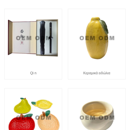
Qi n
Κεραμικά ειδώλια