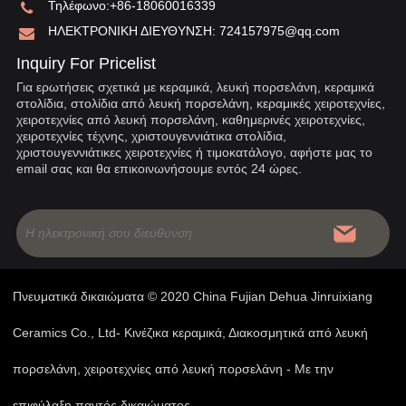
Τηλέφωνο:
+86-18060016339
ΗΛΕΚΤΡΟΝΙΚΗ ΔΙΕΥΘΥΝΣΗ:
724157975@qq.com
Inquiry For Pricelist
Για ερωτήσεις σχετικά με κεραμικά, λευκή πορσελάνη, κεραμικά
στολίδια, στολίδια από λευκή πορσελάνη, κεραμικές χειροτεχνίες,
χειροτεχνίες από λευκή πορσελάνη, καθημερινές χειροτεχνίες,
χειροτεχνίες τέχνης, χριστουγεννιάτικα στολίδια,
χριστουγεννιάτικες χειροτεχνίες ή τιμοκατάλογο, αφήστε μας το
email σας και θα επικοινωνήσουμε εντός 24 ώρες.
Πνευματικά δικαιώματα © 2020 China Fujian Dehua Jinruixiang
Ceramics Co., Ltd- Κινέζικα κεραμικά, Διακοσμητικά από λευκή
πορσελάνη, χειροτεχνίες από λευκή πορσελάνη - Με την
επιφύλαξη παντός δικαιώματος