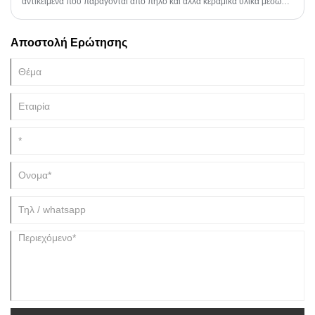
αντικείμενα που παράγονται από πηλό και άλλα κεραμικά υλικά μέσω
διαφόρων τεχνικών όπως η χύτευση, η γλυπτική, η ρίψη στον τροχό
ενός αγγειοπλάστη και τα τζάμια. Η κεραμική τέχνη έχει μια πλούσια
Αποστολή Ερώτησης
ιστορία και καλύπτει διαφορετικούς πολιτισμούς σε όλο τον κόσμο.