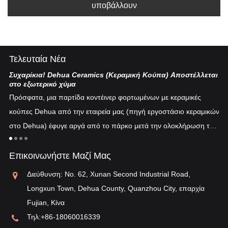
υποβάλλουν
Τελευταία Νέα
Συχαρίκια! Dehua Ceramics (Κεραμική Κούπα) Αποστέλλεται
Κι
στο εξωτερικό χύμα
Η 
Πρόσφατα, μια παρτίδα κοντέινερ φορτωμένων με κεραμικές
πυ
κούπες Dehua από την εταιρεία μας (πηγή εργοστάσιο κεραμικών
εν
στο Dehua) έφυγε αργά από το πάρκο μετά την ολοκλήρωση του
ξη
"λ
εκτελωνισμού...
τη
Επικοινωνήστε Μαζί Μας
αν
Διεύθυνση: No. 62, Xunan Second Industrial Road,
Longxun Town, Dehua County, Quanzhou City, επαρχία
Fujian, Κίνα
Τηλ:
+86-18060016339