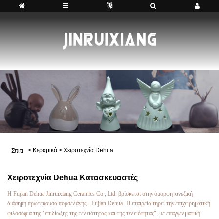
>
Κεραμικά
>
Χειροτεχνία Dehua
Σπίτι
Χειροτεχνία Dehua Κατασκευαστές
Η Fujian Dehua Jinruixiang Ceramics Co., Ltd. βρίσκεται στην όμορφη κινεζική
διάσημη πρωτεύουσα πορσελάνης - Fujian Dehua· Η εταιρεία τηρεί την επιχειρηματική
φιλοσοφία της "επιδίωξης της τελειότητας και της τελειότητας", με επαγγελματική