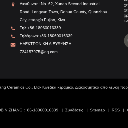
νεζική λευκή πορσελάνη
Λευκή πορσελά
Διεύθυνση: No. 62, Xunan Second Industrial
χε
χε
Road, Longxun Town, Dehua County, Quanzhou
λευκή πορσελάνη Dehua λόγω της λεπτής
Η φήμη της λευ
χρ
City, επαρχία Fujian, Κίνα
ραγωγής, της πυκνής υφής, του κρυστάλλου σαν
δυναστεία των Β
το
Τηλ:
+86-18060016339
φρίτη, του λούστρου που ενυδατώνει σαν λίπος, έτσι
πορσελάνης Ding
Τηλέφωνο:
+86-18060016339
ει "λευκό ιβουάρ", "λευκό λαρδί", "λευκό χήνας" και
Η τοποθεσία του
ΗΛΕΚΤΡΟΝΙΚΗ ΔΙΕΥΘΥΝΣΗ:
λες φήμες, στο σύστημα λευκής πορσελάνης της Κίνας
Magnetic Villag
724157975@qq.com
ει μοναδικό στυλ, στην ιστορία της κεραμικής
της δυναστείας 
άπτυξης κατέχει σημαντική θέση, στη διεθνή φήμη
με τη λευκή πορ
χνης.
περιλαμβάνουν μ
πλήρωσης, λεκάν
Σε σύγκριση με 
ang Ceramics Co., Ltd- Κινέζικα κεραμικά, Διακοσμητικά από λευκή πο
Δυναστειών, οι 
γεμάτους ώμους
πάτο που μοιάζε
BIN ZHANG :+86-18060016339 |
Συνδέσεις
|
Sitemap
|
RSS
|
νεφρίτη. Το μεγ
της δυναστείας 