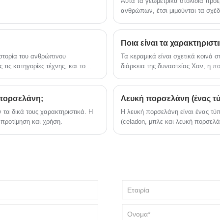
Αυτά τα γεωμετρικά στολίδια προ
στις καιρικές συνθήκες, αντοχή στη
ανθρώπων, έτσι μιμούνται τα σχέδ
διάβρωση και αντοχή στο ξεθώριασμα.
νερού που μπορεί να δει μέρα με 
γνωρίζετε σήμερα.
Ποια είναι τα χαρακτηριστ
 ιστορία του ανθρώπινου
Τα κεραμικά είναι σχετικά κοινά 
 τις κατηγορίες τέχνης, και το
διάρκεια της δυναστείας Χαν, η πο
τικές ανάγκες της κεραμικής
δικό της καλλιτεχνικό στυλ και η
ας εποχής και το εθνικό πνεύμα
επίσης τα δικά της χαρακτηριστικ
ενσωματώσει στοιχεία μοντέρνας 
 πορσελάνη;
Λευκή πορσελάνη (ένας τ
 τα δικά τους χαρακτηριστικά. Η
Η λευκή πορσελάνη είναι ένας τύ
 προτίμηση και χρήση.
(celadon, μπλε και λευκή πορσελ
κατασκευασμένο από κενά πορσελά
καθαρό διαφανές γλάσο.