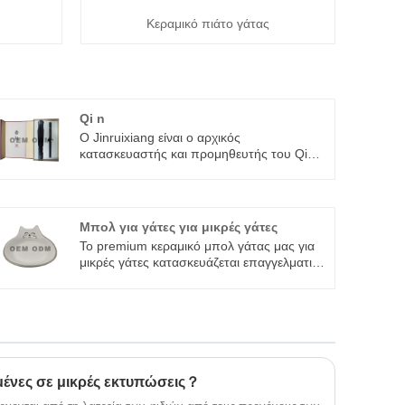
Κεραμικό πιάτο γάτας
Qi n
Ο Jinruixiang είναι ο αρχικός
κατασκευαστής και προμηθευτής του Qi
Nan Naterite Agarwood της Κίνας. Με μια
έμπειρη ομάδα Ε & Α στον τομέα αυτό,
μπορούμε να παρέχουμε στους οικιακούς
και ξένους πελάτες τα πιο οικονομικά
Μπολ για γάτες για μικρές γάτες
αποδοτικά προϊόντα.
Το premium κεραμικό μπολ γάτας μας για
μικρές γάτες κατασκευάζεται επαγγελματικά
και παρέχεται απευθείας από ένα αξιόπιστο
εργοστάσιο παραγωγής κεραμικών πηγών
Dehua, γνωστό παγκοσμίως ως China's
Porcelain Capital με εξαίσια κεραμική
χειροτεχνία χιλιάδων ετών. Ως γνήσιος
ολοκληρωμένος κατασκευαστής με
ανεξάρτητη Ε&Α, ανάπτυξη καλουπιών,
μμένες σε μικρές εκτυπώσεις？
τυποποιημένη παραγωγή, αυστηρό έλεγχο