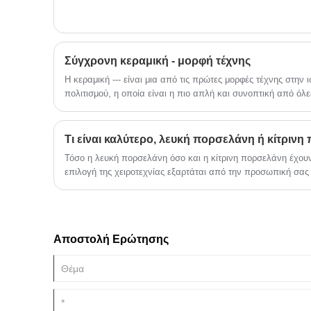
ποιοτικού ελέγχου, παρέχουμε
εξατομικευμένες υπηρεσίες OEM και ODM
για παγκόσμιες μάρκες, διανομείς
προϊόντων κατοικίδιων ζώων,
χονδρεμπόρους και διασυνοριακούς
Σύγχρονη κεραμική - μορφή τέχνης
πωλητές, παρέχοντας ασφαλή, ανθεκτικά,
κομψά και πρακτικά προϊόντα κεραμικών
Η κεραμική --- είναι μια από τις πρώτες μορφές τέχνης στην
κατοικίδιων ζώων.
πολιτισμού, η οποία είναι η πιο απλή και συνοπτική από όλες
μυστήριο και η αφαίρεση της είναι ασύγκριτα! Από τις αισθη
τέχνης, μπορούμε να κατανοήσουμε την πολιτιστική χροιά μι
μιας χώρας!
Τι είναι καλύτερο, λευκή πορσελάνη ή κίτρινη
Τόσο η λευκή πορσελάνη όσο και η κίτρινη πορσελάνη έχουν
επιλογή της χειροτεχνίας εξαρτάται από την προσωπική σας
Αποστολή Ερώτησης