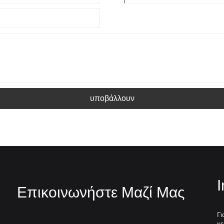
υποβάλλουν
I
Επικοινωνήστε Μαζί Μας
Γι
κε