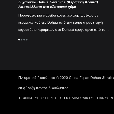
Συχαρίκια! Dehua Ceramics (Κεραμική Κούπα)
Κι
Αποστέλλεται στο εξωτερικό χύμα
 πορσελάνη,
Η 
Πρόσφατα, μια παρτίδα κοντέινερ φορτωμένων με
τσαγιού
πα
κεραμικές κούπες Dehua από την εταιρεία μας (πηγή
ρη
νε
εργοστάσιο κεραμικών στο Dehua) έφυγε αργά από το
η. Αυτά τα
έχ
πάρκο μετά την ολοκλήρωση του εκτελωνισμού...
στορία της
άλ
έχ
αν
τέ
Πνευματικά δικαιώματα © 2020 China Fujian Dehua Jinruixi
επιφύλαξη παντός δικαιώματος
ΤΕΧΝΙΚΗ ΥΠΟΣΤΗΡΙΞΗ ΙΣΤΟΣΕΛΙΔΑΣ:
ΔΙΚΤΥΟ TIANYU
RO