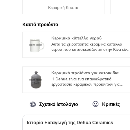
Κεραμική Κούπα
Καυτά προϊόντα
Κεραμικό κύπελλο νερού
Αυτά τα χειροποίητα κεραμικά κύπελλα
νερού που κατασκευάζονται στην Κίνα είνα
γυαλισμένα σε ένα γυαλιστερό λευκό
λούστρο με ένα ρολό δέντρου που
κυκλώνει το κύπελλο. Τα κεραμικά ποτήρια
νερού είναι χειροποίητα με μέθοδο πλάκας
Κεραμικά προϊόντα για κατοικίδια
και δεν κατασκευάζονται στον τροχό.
Η Dehua είναι ένα επαγγελματικό
Έχουν διπλωμένη άκρη και στενό πάτο.
εργοστάσιο κεραμικών προϊόντων για
κατοικίδια στην Κίνα, την παγκοσμίου
φήμης "China Porcelain Capital", που
ειδικεύεται στην Ε&Α, την παραγωγή και
Σχετικό Ιστολόγιο
Κριτικές
την προσαρμογή υψηλής ποιότητας
κεραμικών προμηθειών για κατοικίδια. Με
χρόνια ώριμη εμπειρία παραγωγής στην
κεραμική βιομηχανία, προηγμένο εξοπλισμ
Ιστορία Εισαγωγή της Dehua Ceramics
παραγωγής και αυστηρό σύστημα