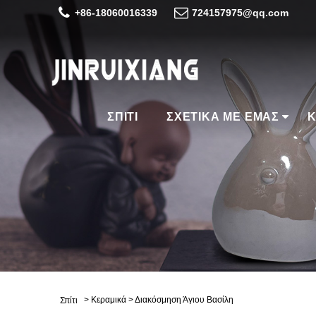
+86-18060016339
724157975@qq.com
ΣΠΊΤΙ
ΣΧΕΤΙΚΆ ΜΕ ΕΜΆΣ
Κ
>
Κεραμικά
>
Διακόσμηση Άγιου Βασίλη
Σπίτι