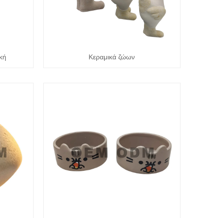
ική
Κεραμικά ζώων