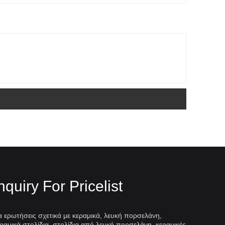
nquiry For Pricelist
α ερωτήσεις σχετικά με κεραμικά, λευκή πορσελάνη,
ραμικά στολίδια, στολίδια από λευκή πορσελάνη, κεραμικές