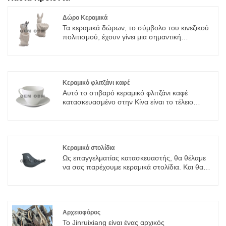
Δώρο Κεραμικά
Τα κεραμικά δώρων, το σύμβολο του κινεζικού
πολιτισμού, έχουν γίνει μια σημαντική
κατηγορία σύγχρονων οικογενειακών και
επιχειρηματικών δώρων, χρησιμοποιώντας τα
κεραμικά ως στοιχεία δώρου για να μεταφέρουν
τη φιλία και να μεταδώσουν τον πολιτισμό.
Κεραμικό φλιτζάνι καφέ
Αυτό το στιβαρό κεραμικό φλιτζάνι καφέ
κατασκευασμένο στην Κίνα είναι το τέλειο
κομμάτι για να προσθέσετε στο σετ σερβίτσιων
της κουζίνας σας καθώς και στο σετ
επαγγελματικών σερβίτσιων εστιατορίου σας
και είναι μια φανταστική επιλογή για να
αναδείξετε το λογότυπο της εταιρείας σας.
Κεραμικά στολίδια
Ως επαγγελματίας κατασκευαστής, θα θέλαμε
να σας παρέχουμε κεραμικά στολίδια. Και θα
σας προσφέρουμε την καλύτερη εξυπηρέτηση
μετά την πώληση και έγκαιρη παράδοση.
Ενσωματώνουμε ειδική σχεδίαση, έρευνα και
κατασκευή, η οποία προσφέρει υπηρεσία ODM
& OEM
Αρχειοφόρος
Το Jinruixiang είναι ένας αρχικός