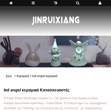
>
Κεραμικά
>
led angel κεραμικά
Σπίτι
led angel κεραμικά Κατασκευαστές
Η Fujian Dehua Jinruixiang Ceramics Co., Ltd. βρίσκεται στην όμορφη κινεζική
διάσημη πρωτεύουσα πορσελάνης - Fujian Dehua· Η εταιρεία τηρεί την επιχειρηματική
φιλοσοφία της "επιδίωξης της τελειότητας και της τελειότητας", με επαγγελματική