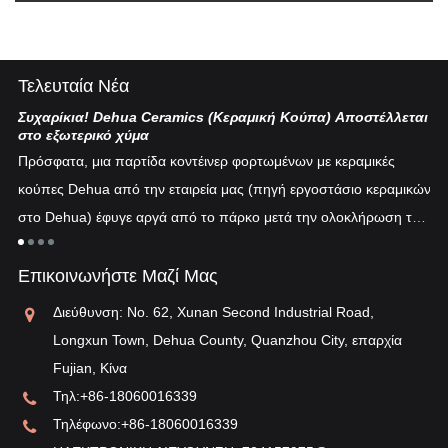
Τελευταία Νέα
Συχαρίκια! Dehua Ceramics (Κεραμική Κούπα) Αποστέλλεται
Κι
στο εξωτερικό χύμα
Η 
Πρόσφατα, μια παρτίδα κοντέινερ φορτωμένων με κεραμικές
πυ
κούπες Dehua από την εταιρεία μας (πηγή εργοστάσιο κεραμικών
εν
στο Dehua) έφυγε αργά από το πάρκο μετά την ολοκλήρωση του
ξη
"λ
εκτελωνισμού...
τη
Επικοινωνήστε Μαζί Μας
αν
Διεύθυνση: No. 62, Xunan Second Industrial Road,
Longxun Town, Dehua County, Quanzhou City, επαρχία
Fujian, Κίνα
Τηλ:
+86-18060016339
Τηλέφωνο:
+86-18060016339