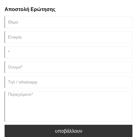
κενά πορσελάνης με χαμηλή περιεκτικότητα σε σίδηρο και ψήνεται με
Αποστολή Ερώτησης
καθαρό διαφανές γλάσο.
υποβάλλουν