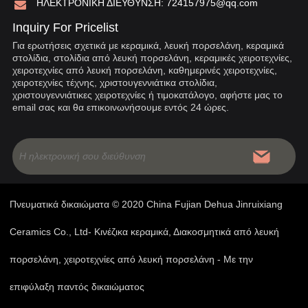
ΗΛΕΚΤΡΟΝΙΚΗ ΔΙΕΥΘΥΝΣΗ:
724157975@qq.com
Inquiry For Pricelist
Για ερωτήσεις σχετικά με κεραμικά, λευκή πορσελάνη, κεραμικά
στολίδια, στολίδια από λευκή πορσελάνη, κεραμικές χειροτεχνίες,
χειροτεχνίες από λευκή πορσελάνη, καθημερινές χειροτεχνίες,
χειροτεχνίες τέχνης, χριστουγεννιάτικα στολίδια,
χριστουγεννιάτικες χειροτεχνίες ή τιμοκατάλογο, αφήστε μας το
email σας και θα επικοινωνήσουμε εντός 24 ώρες.
Πνευματικά δικαιώματα © 2020 China Fujian Dehua Jinruixiang
Ceramics Co., Ltd- Κινέζικα κεραμικά, Διακοσμητικά από λευκή
πορσελάνη, χειροτεχνίες από λευκή πορσελάνη - Με την
επιφύλαξη παντός δικαιώματος