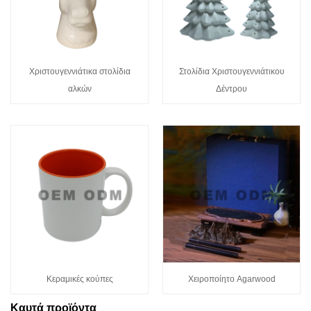
Χριστουγεννιάτικα στολίδια
Στολίδια Χριστουγεννιάτικου
αλκών
Δέντρου
Κεραμικές κούπες
Χειροποίητο Agarwood
Καυτά προϊόντα