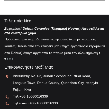
Τελευταία Νέα
Συχαρίκια! Dehua Ceramics (Κεραμική Κούπα) Αποστέλλεται
Κι
στο εξωτερικό χύμα
Η 
Πρόσφατα, μια παρτίδα κοντέινερ φορτωμένων με κεραμικές
πυ
κούπες Dehua από την εταιρεία μας (πηγή εργοστάσιο κεραμικών
εν
στο Dehua) έφυγε αργά από το πάρκο μετά την ολοκλήρωση του
ξη
"λ
εκτελωνισμού...
τη
Επικοινωνήστε Μαζί Μας
αν
Διεύθυνση: No. 62, Xunan Second Industrial Road,
Longxun Town, Dehua County, Quanzhou City, επαρχία
Fujian, Κίνα
Τηλ:
+86-18060016339
Τηλέφωνο:
+86-18060016339