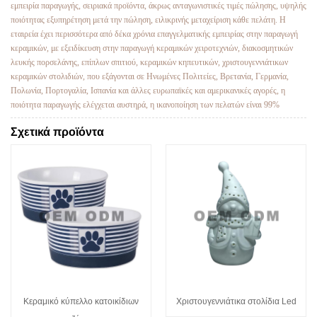
εμπειρία παραγωγής, σειριακά προϊόντα, άκρως ανταγωνιστικές τιμές πώλησης, υψηλής
ποιότητας εξυπηρέτηση μετά την πώληση, ειλικρινής μεταχείριση κάθε πελάτη. Η
εταιρεία έχει περισσότερα από δέκα χρόνια επαγγελματικής εμπειρίας στην παραγωγή
κεραμικών, με εξειδίκευση στην παραγωγή κεραμικών χειροτεχνιών, διακοσμητικών
λευκής πορσελάνης, επίπλων σπιτιού, κεραμικών κηπευτικών, χριστουγεννιάτικων
κεραμικών στολιδιών, που εξάγονται σε Ηνωμένες Πολιτείες, Βρετανία, Γερμανία,
Πολωνία, Πορτογαλία, Ισπανία και άλλες ευρωπαϊκές και αμερικανικές αγορές, η
ποιότητα παραγωγής ελέγχεται αυστηρά, η ικανοποίηση των πελατών είναι 99%
Σχετικά προϊόντα
Κεραμικό κύπελλο κατοικίδιων
Χριστουγεννιάτικα στολίδια Led