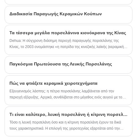
έφυγε αργά από το πάρκο μετά την ολοκλήρωση του εκτελωνισμού...
Διαδικασία Παραγωγής Κεραμικών Κούπων
Τα τέσσερα μεγάλα πορσελάνινα κιονόκρανα της Κίνας
Dehua: Η σύγχρονη διάσημη περιοχή παραγωγής πορσελάνης της
Κίνας, το 2003 ονομάστηκε «η πατρίδα της κινεζικής λαϊκής (κεραμικής)
τέχνης, κέρδισε τον τίτλο της «κινεζικής πρωτεύουσας πορσελάνης».
Παγκόσμια Πρωτεύουσα της Λευκής Πορσελάνης
Πώς να φτιάξετε κεραμικά χειροτεχνήματα
Εξευγενισμός λάσπης: η πέτρα πορσελάνης λαμβάνεται από την
περιοχή εξόρυξης. Αρχικά, συνθλίβεται στο μέγεθος ενός αυγού με το
χέρι με ένα σφυρί, μετά χτυπιέται σε σκόνη με ένα σφυρί νερού, πλένεται,
αφαιρούνται οι ακαθαρσίες και κατακρημνίζεται σε λάσπη που μοιάζει με
Τι είναι καλύτερο, λευκή πορσελάνη ή κίτρινη πορσελάνη;
τούβλο. Στη συνέχεια, ανακατέψτε τη λάσπη με νερό, αφαιρέστε τη
σκωρία, τρίψτε τη με τα δύο χέρια ή πατήστε την με τα πόδια για να
Τόσο η λευκή πορσελάνη όσο και η κίτρινη πορσελάνη έχουν τα δικά
πιέσετε τον αέρα στη λάσπη και να κάνετε το νερό στη λάσπη
τους χαρακτηριστικά. Η επιλογή της χειροτεχνίας εξαρτάται από την
ομοιόμορφο.
προσωπική σας προτίμηση και χρήση.