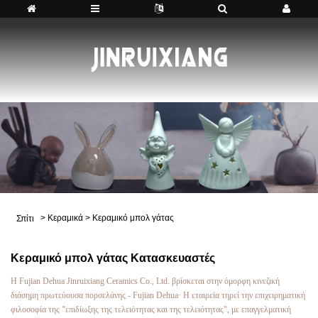
>
Κεραμικά
>
Κεραμικό μπολ γάτας
Σπίτι
Κεραμικό μπολ γάτας Κατασκευαστές
Η Fujian Dehua Jinruixiang Ceramics Co., Ltd. βρίσκεται στην όμορφη κινεζική
διάσημη πρωτεύουσα πορσελάνης - Fujian Dehua· Η εταιρεία τηρεί την επιχειρηματική
φιλοσοφία της "επιδίωξης της τελειότητας και της τελειότητας", με επαγγελματική