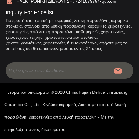
ΗΛΕΚΤΡΟΝΙΚΗ ΔΙΕΥΘΥΝΣΗ:
724157975@qq.com
Inquiry For Pricelist
Για ερωτήσεις σχετικά με κεραμικά, λευκή πορσελάνη, κεραμικά
στολίδια, στολίδια από λευκή πορσελάνη, κεραμικές χειροτεχνίες,
χειροτεχνίες από λευκή πορσελάνη, καθημερινές χειροτεχνίες,
χειροτεχνίες τέχνης, χριστουγεννιάτικα στολίδια,
χριστουγεννιάτικες χειροτεχνίες ή τιμοκατάλογο, αφήστε μας το
email σας και θα επικοινωνήσουμε εντός 24 ώρες.
Πνευματικά δικαιώματα © 2020 China Fujian Dehua Jinruixiang
Ceramics Co., Ltd- Κινέζικα κεραμικά, Διακοσμητικά από λευκή
πορσελάνη, χειροτεχνίες από λευκή πορσελάνη - Με την
επιφύλαξη παντός δικαιώματος