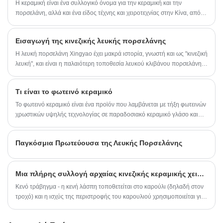
Η κεραμική είναι ένα συλλογικό όνομα για την κεραμική και την
πορσελάνη, αλλά και ένα είδος τέχνης και χειροτεχνίας στην Κίνα, από
τη νεολιθική περίοδο, η Κίνα έχει ένα τραχύ, απλό στυλ ζωγραφικής και
μαύρης κεραμικής. Η κεραμική και η πορσελάνη έχουν διαφορετικές
Εισαγωγή της κινεζικής λευκής πορσελάνης
υφές και ιδιότητες.
Η λευκή πορσελάνη Xingyao έχει μακρά ιστορία, γνωστή και ως "κινεζική
λευκή", και είναι η παλαιότερη τοποθεσία λευκού κλιβάνου πορσελάνης
στην Κίνα. Ένας από τους επτά διάσημους κλιβάνους της δυναστείας
των Τανγκ, το Xing Kiln, ο πρόγονος της κινεζικής λευκής πορσελάνης.
Τι είναι το φωτεινό κεραμικό
Το Xing Kiln ιδρύθηκε και απολύθηκε στα τέλη της Βόρειας Δυναστείας.
Το φωτεινό κεραμικό είναι ένα προϊόν που λαμβάνεται με τήξη φωτεινών
χρωστικών υψηλής τεχνολογίας σε παραδοσιακό κεραμικό γλάσο και
ψήσιμο σε υψηλή θερμοκρασία. Μπορεί να απορροφήσει μια ποικιλία
φυσικού φωτός (ηλιακό φως/άλλο διάσπαρτο φως), να ενεργοποιήσει
Παγκόσμια Πρωτεύουσα της Λευκής Πορσελάνης
την απορροφούμενη φωτεινή ενέργεια και να λάμψει αυτόματα όταν
τοποθετηθεί σε σκοτεινό περιβάλλον.
Μια πλήρης συλλογή αρχαίας κινεζικής κεραμικής χειροτεχνίας
Κενό τράβηγμα - η κενή λάσπη τοποθετείται στο καρούλι (δηλαδή στον
τροχό) και η ισχύς της περιστροφής του καρουλιού χρησιμοποιείται για
να τραβήξει την κενή λάσπη στο επιθυμητό σχήμα και με τα δύο χέρια,
που είναι η παραδοσιακή μέθοδος παραγωγής κεραμικών στην Κίνα, και