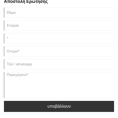
Αποστολή Ερώτησης
αυτή η διαδικασία ονομάζεται billet. Δίσκοι, μπολ και άλλα στρογγυλά
σκεύη σχηματίζονται με τη μέθοδο κενού σχεδίου.
υποβάλλουν