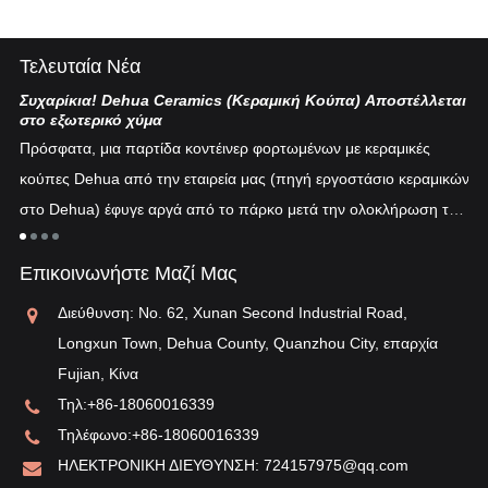
Τελευταία Νέα
Συχαρίκια! Dehua Ceramics (Κεραμική Κούπα) Αποστέλλεται
Κι
στο εξωτερικό χύμα
Η 
Πρόσφατα, μια παρτίδα κοντέινερ φορτωμένων με κεραμικές
πυ
κούπες Dehua από την εταιρεία μας (πηγή εργοστάσιο κεραμικών
εν
στο Dehua) έφυγε αργά από το πάρκο μετά την ολοκλήρωση του
ξη
"λ
εκτελωνισμού...
τη
Επικοινωνήστε Μαζί Μας
αν
Διεύθυνση: No. 62, Xunan Second Industrial Road,
Longxun Town, Dehua County, Quanzhou City, επαρχία
Fujian, Κίνα
Τηλ:
+86-18060016339
Τηλέφωνο:
+86-18060016339
ΗΛΕΚΤΡΟΝΙΚΗ ΔΙΕΥΘΥΝΣΗ:
724157975@qq.com