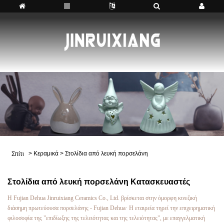
>
Κεραμικά
>
Στολίδια από λευκή πορσελάνη
Σπίτι
Στολίδια από λευκή πορσελάνη Κατασκευαστές
Η Fujian Dehua Jinruixiang Ceramics Co., Ltd. βρίσκεται στην όμορφη κινεζική
διάσημη πρωτεύουσα πορσελάνης - Fujian Dehua· Η εταιρεία τηρεί την επιχειρηματική
φιλοσοφία της "επιδίωξης της τελειότητας και της τελειότητας", με επαγγελματική