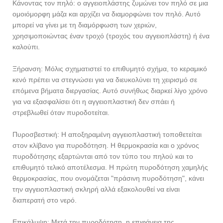
Κάνοντας τον πηλό: ο αγγειοπλάστης ζυμώνει τον πηλό σε μια
ομοιόμορφη μάζα και αρχίζει να διαμορφώνει τον πηλό. Αυτό
μπορεί να γίνει με τη διαμόρφωση των χεριών,
χρησιμοποιώντας έναν τροχό (τροχός του αγγειοπλάστη) ή ένα
καλούπι.
Ξήρανση: Μόλις σχηματιστεί το επιθυμητό σχήμα, το κεραμικό
κενό πρέπει να στεγνώσει για να διευκολύνει τη χειρισμό σε
επόμενα βήματα διεργασίας. Αυτό συνήθως διαρκεί λίγο χρόνο
για να εξασφαλίσει ότι η αγγειοπλαστική δεν σπάει ή
στρεβλωθεί όταν πυροδοτείται.
Πυροσβεστική: Η αποξηραμένη αγγειοπλαστική τοποθετείται
στον κλίβανο για πυροδότηση. Η θερμοκρασία και ο χρόνος
πυροδότησης εξαρτώνται από τον τύπο του πηλού και το
επιθυμητό τελικό αποτέλεσμα. Η πρώτη πυροδότηση χαμηλής
θερμοκρασίας, που ονομάζεται "πράσινη πυροδότηση", κάνει
την αγγειοπλαστική σκληρή αλλά εξακολουθεί να είναι
διαπερατή στο νερό.
Επικάλυψη: Μετά την πυροδότηση, η επιφάνεια της