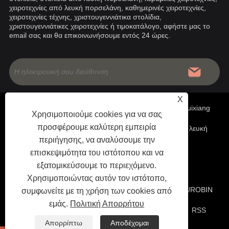
χειροτεχνίες από λευκή πορσελάνη, καθημερινές χειροτεχνίες,
χειροτεχνίες τέχνης, χριστουγεννιάτικα στολίδια,
χριστουγεννιάτικες χειροτεχνίες ή τιμοκατάλογο, αφήστε μας το
email σας και θα επικοινωνήσουμε εντός 24 ώρες.
X
Πνευματικά δικαιώματα © 2020 China Fujian Dehua Jinruixiang
Χρησιμοποιούμε cookies για να σας
προσφέρουμε καλύτερη εμπειρία
Ceramics Co., Ltd- Κινέζικα κεραμικά, Διακοσμητικά από λευκή
περιήγησης, να αναλύσουμε την
πορσελάνη, χειροτεχνίες από λευκή πορσελάνη - Με την
επισκεψιμότητα του ιστότοπου και να
εξατομικεύσουμε το περιεχόμενο.
επιφύλαξη παντός δικαιώματος
Χρησιμοποιώντας αυτόν τον ιστότοπο,
ΤΕΧΝΙΚΗ ΥΠΟΣΤΗΡΙΞΗ ΙΣΤΟΣΕΛΙΔΑΣ:
ΔΙΚΤΥΟ TIANYU
ROBIN
συμφωνείτε με τη χρήση των cookies από
εμάς.
Πολιτική Απορρήτου
ZHANG :+86-18060016339 |
Συνδέσεις
|
Sitemap
|
RSS
Απορρίπτω
Αποδέχομαι