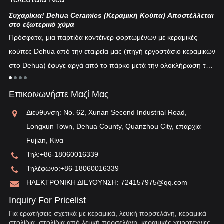
Συχαρίκια! Dehua Ceramics (Κεραμική Κούπα) Αποστέλλεται
Κι
στο εξωτερικό χύμα
Η 
Πρόσφατα, μια παρτίδα κοντέινερ φορτωμένων με κεραμικές
πυ
κούπες Dehua από την εταιρεία μας (πηγή εργοστάσιο κεραμικών
εν
στο Dehua) έφυγε αργά από το πάρκο μετά την ολοκλήρωση του
ξη
"λ
εκτελωνισμού...
τη
Επικοινωνήστε Μαζί Μας
αν
Διεύθυνση: No. 62, Xunan Second Industrial Road,
Longxun Town, Dehua County, Quanzhou City, επαρχία
Fujian, Κίνα
Τηλ:
+86-18060016339
Τηλέφωνο:
+86-18060016339
ΗΛΕΚΤΡΟΝΙΚΗ ΔΙΕΥΘΥΝΣΗ:
724157975@qq.com
Inquiry For Pricelist
Για ερωτήσεις σχετικά με κεραμικά, λευκή πορσελάνη, κεραμικά
στολίδια, στολίδια από λευκή πορσελάνη, κεραμικές χειροτεχνίες,