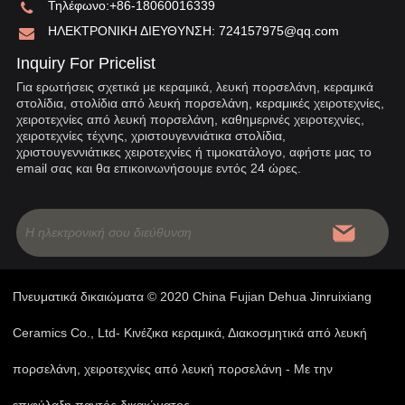
Τηλέφωνο:
+86-18060016339
ΗΛΕΚΤΡΟΝΙΚΗ ΔΙΕΥΘΥΝΣΗ:
724157975@qq.com
Inquiry For Pricelist
Για ερωτήσεις σχετικά με κεραμικά, λευκή πορσελάνη, κεραμικά
στολίδια, στολίδια από λευκή πορσελάνη, κεραμικές χειροτεχνίες,
χειροτεχνίες από λευκή πορσελάνη, καθημερινές χειροτεχνίες,
χειροτεχνίες τέχνης, χριστουγεννιάτικα στολίδια,
χριστουγεννιάτικες χειροτεχνίες ή τιμοκατάλογο, αφήστε μας το
email σας και θα επικοινωνήσουμε εντός 24 ώρες.
Πνευματικά δικαιώματα © 2020 China Fujian Dehua Jinruixiang
Ceramics Co., Ltd- Κινέζικα κεραμικά, Διακοσμητικά από λευκή
πορσελάνη, χειροτεχνίες από λευκή πορσελάνη - Με την
επιφύλαξη παντός δικαιώματος