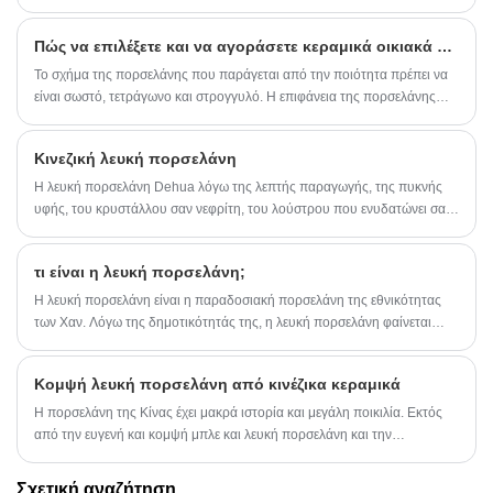
Πώς να επιλέξετε και να αγοράσετε κεραμικά οικιακά στολίδια;
Το σχήμα της πορσελάνης που παράγεται από την ποιότητα πρέπει να
είναι σωστό, τετράγωνο και στρογγυλό. Η επιφάνεια της πορσελάνης
πρέπει να είναι απαλλαγμένη από ανομοιομορφίες. Εάν το σχήμα και το
στυλ των ταιριασμένων σετ τσαγιού, δοχείων και φλιτζανιών από
Κινεζική λευκή πορσελάνη
πορσελάνη πρέπει να είναι συνεπή, η λαβή της τσαγιέρας δεν πρέπει να
είναι πολύ μικρή και το σώμα πρέπει να συνδέεται στενά με το καπάκι.
Η λευκή πορσελάνη Dehua λόγω της λεπτής παραγωγής, της πυκνής
υφής, του κρυστάλλου σαν νεφρίτη, του λούστρου που ενυδατώνει σαν
λίπος, έτσι έχει "λευκό ιβουάρ", "λευκό λαρδί", "λευκό χήνας" και άλλες
φήμες, στο σύστημα λευκής πορσελάνης της Κίνας έχει μοναδικό στυλ,
τι είναι η λευκή πορσελάνη;
στην ιστορία της κεραμικής ανάπτυξης κατέχει σημαντική θέση, στη
διεθνή φήμη τέχνης.
Η λευκή πορσελάνη είναι η παραδοσιακή πορσελάνη της εθνικότητας
των Χαν. Λόγω της δημοτικότητάς της, η λευκή πορσελάνη φαίνεται
ευγενής και έχει ένα ευρύ φάσμα χρήσεων.
Κομψή λευκή πορσελάνη από κινέζικα κεραμικά
Η πορσελάνη της Κίνας έχει μακρά ιστορία και μεγάλη ποικιλία. Εκτός
από την ευγενή και κομψή μπλε και λευκή πορσελάνη και την
πολύχρωμη πορσελάνη, η απλή και κομψή λευκή πορσελάνη είναι
επίσης μια δημοφιλής ποικιλία. Αν και η λευκή πορσελάνη δεν φαίνεται
Σχετική αναζήτηση