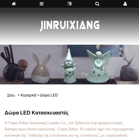
>
Κεραμικά
>
Δώρα LED
Σπίτι
Δώρα LED Κατασκευαστές
Η Fujian Dehua Jinruixiang Ceramics Co., Ltd. βρίσκεται στην όμορφη κινεζική
διάσημη πρωτεύουσα πορσελάνης - Fujian Dehua· Η εταιρεία τηρεί την επιχειρηματική
φιλοσοφία της "επιδίωξης της τελειότητας και της τελειότητας", με επαγγελματική