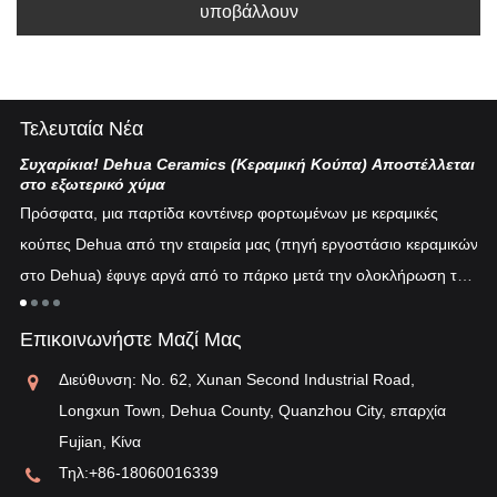
υποβάλλουν
Τελευταία Νέα
Συχαρίκια! Dehua Ceramics (Κεραμική Κούπα) Αποστέλλεται
Κι
στο εξωτερικό χύμα
Η 
Πρόσφατα, μια παρτίδα κοντέινερ φορτωμένων με κεραμικές
πυ
κούπες Dehua από την εταιρεία μας (πηγή εργοστάσιο κεραμικών
εν
στο Dehua) έφυγε αργά από το πάρκο μετά την ολοκλήρωση του
ξη
"λ
εκτελωνισμού...
τη
Επικοινωνήστε Μαζί Μας
αν
Διεύθυνση: No. 62, Xunan Second Industrial Road,
Longxun Town, Dehua County, Quanzhou City, επαρχία
Fujian, Κίνα
Τηλ:
+86-18060016339