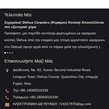
Τελευταία Νέα
Συχαρίκια! Dehua Ceramics (Κεραμική Κούπα) Αποστέλλεται
Κι
στο εξωτερικό χύμα
Η 
Πρόσφατα, μια παρτίδα κοντέινερ φορτωμένων με κεραμικές
πυ
κούπες Dehua από την εταιρεία μας (πηγή εργοστάσιο κεραμικών
εν
στο Dehua) έφυγε αργά από το πάρκο μετά την ολοκλήρωση του
ξη
"λ
εκτελωνισμού...
τη
Επικοινωνήστε Μαζί Μας
αν
Διεύθυνση: No. 62, Xunan Second Industrial Road,
Longxun Town, Dehua County, Quanzhou City, επαρχία
Fujian, Κίνα
Τηλ:
+86-18060016339
Τηλέφωνο:
+86-18060016339
ΗΛΕΚΤΡΟΝΙΚΗ ΔΙΕΥΘΥΝΣΗ:
724157975@qq.com