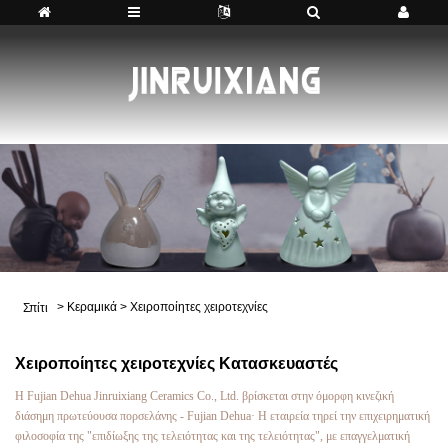
>
Κεραμικά
>
Χειροποίητες χειροτεχνίες
Σπίτι
Χειροποίητες χειροτεχνίες Κατασκευαστές
Η Fujian Dehua Jinruixiang Ceramics Co., Ltd. βρίσκεται στην όμορφη κινεζική
διάσημη πρωτεύουσα πορσελάνης - Fujian Dehua· Η εταιρεία τηρεί την επιχειρηματική
φιλοσοφία της "επιδίωξης της τελειότητας και της τελειότητας", με επαγγελματική