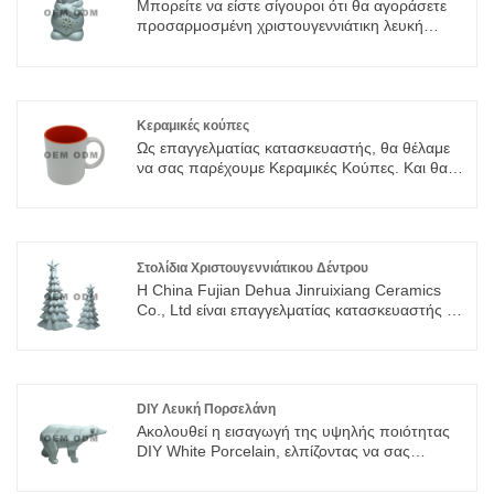
Μπορείτε να είστε σίγουροι ότι θα αγοράσετε
προσαρμοσμένη χριστουγεννιάτικη λευκή
πορσελάνη από εμάς. Ανυπομονούμε να
συνεργαστούμε μαζί σας, αν θέλετε να μάθετε
περισσότερα, μπορείτε να μας συμβουλευτείτε
τώρα, θα σας απαντήσουμε εγκαίρως!
Κεραμικές κούπες
Ως επαγγελματίας κατασκευαστής, θα θέλαμε
να σας παρέχουμε Κεραμικές Κούπες. Και θα
σας προσφέρουμε την καλύτερη εξυπηρέτηση
μετά την πώληση και έγκαιρη παράδοση.
Στολίδια Χριστουγεννιάτικου Δέντρου
Η China Fujian Dehua Jinruixiang Ceramics
Co., Ltd είναι επαγγελματίας κατασκευαστής και
προμηθευτής χριστουγεννιάτικων στολιδιών
στην Κίνα, αν ψάχνετε για τα καλύτερα στολίδια
χριστουγεννιάτικων δέντρων με χαμηλή τιμή,
συμβουλευτείτε μας τώρα!
DIY Λευκή Πορσελάνη
Ακολουθεί η εισαγωγή της υψηλής ποιότητας
DIY White Porcelain, ελπίζοντας να σας
βοηθήσει να κατανοήσετε καλύτερα τα Dehua
County Ceramics. Καλωσορίζουμε νέους και