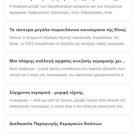
επιφάνειας.
εμπορικές εταιρείες, ελέγχουμε κάθε σύνδεσμο
δημιουργηθεί κάτι από το μηδέν.
Η διαφορά μεταξύ των παραδοσιακών κεραμικών και των σύγχρονων
παραγωγής εσωτερικά με τυποποιημένα
εργαστήρια παραγωγής και προηγμένο
κεραμικών, διαφορετικές τεχνολογίες, στυλ, διακοσμήσεις, είναι
εξοπλισμό παραγωγής, διασφαλίζοντας
διαφορετικές. Τα σύγχρονα κεραμικά αποτελούν συνέχεια της
σταθερή ποιότητα, ανταγωνιστικές τιμές
παραδοσιακής κεραμικής, τα σύγχρονα κεραμικά προσθέτουν πολλά
απευθείας από το εργοστάσιο και αξιόπιστη
Τα τέσσερα μεγάλα πορσελάνινα κιονόκρανα της Κίνας
μοντέρνα στοιχεία, έτσι ώστε η διαδικασία παραγωγής να βελτιώνεται
παράδοση.
πολύ! Αλλά και τα παραδοσιακά κεραμικά έχουν τη δική τους ουσία!
Dehua: Η σύγχρονη διάσημη περιοχή παραγωγής πορσελάνης της
Κίνας, το 2003 ονομάστηκε «η πατρίδα της κινεζικής λαϊκής (κεραμικής)
τέχνης, κέρδισε τον τίτλο της «κινεζικής πρωτεύουσας πορσελάνης».
Μια πλήρης συλλογή αρχαίας κινεζικής κεραμικής χειροτεχνίας
Κενό τράβηγμα - η κενή λάσπη τοποθετείται στο καρούλι (δηλαδή στον
τροχό) και η ισχύς της περιστροφής του καρουλιού χρησιμοποιείται για
να τραβήξει την κενή λάσπη στο επιθυμητό σχήμα και με τα δύο χέρια,
που είναι η παραδοσιακή μέθοδος παραγωγής κεραμικών στην Κίνα, και
Σύγχρονη κεραμική - μορφή τέχνης
αυτή η διαδικασία ονομάζεται billet. Δίσκοι, μπολ και άλλα στρογγυλά
σκεύη σχηματίζονται με τη μέθοδο κενού σχεδίου.
Η κεραμική --- είναι μια από τις πρώτες μορφές τέχνης στην ιστορία του
ανθρώπινου πολιτισμού, η οποία είναι η πιο απλή και συνοπτική από
όλες τις κατηγορίες τέχνης, και το μυστήριο και η αφαίρεση της είναι
ασύγκριτα! Από τις αισθητικές ανάγκες της κεραμικής τέχνης, μπορούμε
Διαδικασία Παραγωγής Κεραμικών Κούπων
να κατανοήσουμε την πολιτιστική χροιά μιας εποχής και το εθνικό
πνεύμα μιας χώρας!