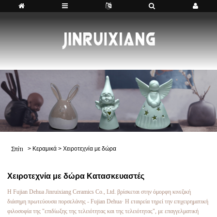
>
Κεραμικά
>
Χειροτεχνία με δώρα
Σπίτι
Χειροτεχνία με δώρα Κατασκευαστές
Η Fujian Dehua Jinruixiang Ceramics Co., Ltd. βρίσκεται στην όμορφη κινεζική
διάσημη πρωτεύουσα πορσελάνης - Fujian Dehua· Η εταιρεία τηρεί την επιχειρηματική
φιλοσοφία της "επιδίωξης της τελειότητας και της τελειότητας", με επαγγελματική