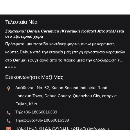
Τελευταία Νέα
Συχαρίκια! Dehua Ceramics (Κεραμική Κούπα) Αποστέλλεται
Κι
στο εξωτερικό χύμα
Η 
Πρόσφατα, μια παρτίδα κοντέινερ φορτωμένων με κεραμικές
πυ
κούπες Dehua από την εταιρεία μας (πηγή εργοστάσιο κεραμικών
εν
στο Dehua) έφυγε αργά από το πάρκο μετά την ολοκλήρωση του
ξη
"λ
εκτελωνισμού...
τη
Επικοινωνήστε Μαζί Μας
αν
Διεύθυνση: No. 62, Xunan Second Industrial Road,
Longxun Town, Dehua County, Quanzhou City, επαρχία
Fujian, Κίνα
Τηλ:
+86-18060016339
Τηλέφωνο:
+86-18060016339
ΗΛΕΚΤΡΟΝΙΚΗ ΔΙΕΥΘΥΝΣΗ:
724157975@qq.com