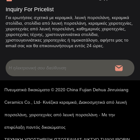
Inquiry For Pricelist
Για ερωτήσεις σχετικά με κεραμικά, λευκή πορσελάνη, κεραμικά
στολίδια, στολίδια από λευκή πορσελάνη, κεραμικές χειροτεχνίες,
χειροτεχνίες από λευκή πορσελάνη, καθημερινές χειροτεχνίες,
χειροτεχνίες τέχνης, χριστουγεννιάτικα στολίδια,
χριστουγεννιάτικες χειροτεχνίες ή τιμοκατάλογο, αφήστε μας το
email σας και θα επικοινωνήσουμε εντός 24 ώρες.
Πνευματικά δικαιώματα © 2020 China Fujian Dehua Jinruixiang
Ceramics Co., Ltd- Κινέζικα κεραμικά, Διακοσμητικά από λευκή
πορσελάνη, χειροτεχνίες από λευκή πορσελάνη - Με την
επιφύλαξη παντός δικαιώματος
ΤΕΧΝΙΚΗ ΥΠΟΣΤΗΡΙΞΗ ΙΣΤΟΣΕΛΙΔΑΣ:
ΔΙΚΤΥΟ TIANYU
ROBIN