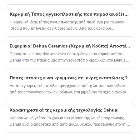
όλες τις κατηγορίες τέχνης, και το μυστήριο και η αφαίρεση της είναι
απευθείας από το εργοστάσιο και αξιόπιστη
ασύγκριτα! Από τις αισθητικές ανάγκες της κεραμικής τέχνης, μπορούμε
παράδοση.
Κεραμική Τύπος αγγειοπλαστικής που παρασκευάζεται από πηλό
να κατανοήσουμε την πολιτιστική χροιά μιας εποχής και το εθνικό
πνεύμα μιας χώρας!
Η κεραμική, ένας τύπος αγγειοπλαστικής από πηλό, έχει μια πλούσια
ιστορία που εκτείνεται σε χιλιάδες χρόνια. Από τους αρχαίους
ελληνικούς αμφορείς έως τα σύγχρονα κομμάτια τέχνης πορσελάνης, τα
κεραμικά έχουν αφήσει μια μόνιμη εντύπωση στην τέχνη και τον
Συχαρίκια! Dehua Ceramics (Κεραμική Κούπα) Αποστέλλεται στο εξωτερικό χύμα
πολιτισμό.
Πρόσφατα, μια παρτίδα κοντέινερ φορτωμένων με κεραμικές κούπες
Dehua από την εταιρεία μας (πηγή εργοστάσιο κεραμικών στο Dehua)
έφυγε αργά από το πάρκο μετά την ολοκλήρωση του εκτελωνισμού...
Πόσες ιστορίες είναι κρυμμένες σε μικρές εκτυπώσεις？
Αυτά τα γεωμετρικά στολίδια προέρχονται από τη λατρεία των φιδιών
από τους προγόνους των ανθρώπων, έτσι μιμούνται τα σχέδια φιδιών;
Ή μήπως είναι η περιγραφή των κυματισμών του νερού που μπορεί να
δει μέρα με τη μέρα από τον λαό της Fujian; Δεν υπάρχει τρόπος να
Χαρακτηριστικά της κεραμικής τεχνολογίας Dehua;
γνωρίζετε σήμερα.
Καθαρό λευκό γλάσο: Το χρώμα του γλάσου της λευκής πορσελάνης
Dehua είναι διαφορετικό από αυτό άλλων λευκών πορσελάνης στο ότι
γίνεται κίτρινο σε λευκό. Το χρώμα του γλάσου είναι ένα είδος καθαρού
λευκού, το οποίο χωρίζεται σε λευκό ιβουάρ, λευκό ρίζας κρεμμυδιού,