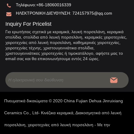
Τηλέφωνο:
+86-18060016339
ΗΛΕΚΤΡΟΝΙΚΗ ΔΙΕΥΘΥΝΣΗ:
724157975@qq.com
Inquiry For Pricelist
Για ερωτήσεις σχετικά με κεραμικά, λευκή πορσελάνη, κεραμικά
στολίδια, στολίδια από λευκή πορσελάνη, κεραμικές χειροτεχνίες,
χειροτεχνίες από λευκή πορσελάνη, καθημερινές χειροτεχνίες,
χειροτεχνίες τέχνης, χριστουγεννιάτικα στολίδια,
χριστουγεννιάτικες χειροτεχνίες ή τιμοκατάλογο, αφήστε μας το
email σας και θα επικοινωνήσουμε εντός 24 ώρες.
Πνευματικά δικαιώματα © 2020 China Fujian Dehua Jinruixiang
Ceramics Co., Ltd- Κινέζικα κεραμικά, Διακοσμητικά από λευκή
πορσελάνη, χειροτεχνίες από λευκή πορσελάνη - Με την