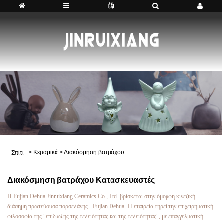
>
Κεραμικά
>
Διακόσμηση βατράχου
Σπίτι
Διακόσμηση βατράχου Κατασκευαστές
Η Fujian Dehua Jinruixiang Ceramics Co., Ltd. βρίσκεται στην όμορφη κινεζική
διάσημη πρωτεύουσα πορσελάνης - Fujian Dehua· Η εταιρεία τηρεί την επιχειρηματική
φιλοσοφία της "επιδίωξης της τελειότητας και της τελειότητας", με επαγγελματική