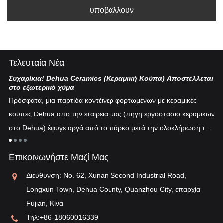
υποβάλλουν
Τελευταία Νέα
Συχαρίκια! Dehua Ceramics (Κεραμική Κούπα) Αποστέλλεται
Κι
στο εξωτερικό χύμα
Η 
Πρόσφατα, μια παρτίδα κοντέινερ φορτωμένων με κεραμικές
πυ
κούπες Dehua από την εταιρεία μας (πηγή εργοστάσιο κεραμικών
εν
στο Dehua) έφυγε αργά από το πάρκο μετά την ολοκλήρωση του
ξη
"λ
εκτελωνισμού...
τη
Επικοινωνήστε Μαζί Μας
αν
Διεύθυνση: No. 62, Xunan Second Industrial Road,
Longxun Town, Dehua County, Quanzhou City, επαρχία
Fujian, Κίνα
Τηλ:
+86-18060016339