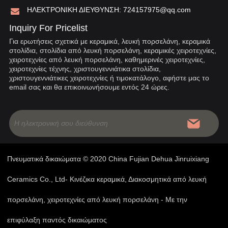
ΗΛΕΚΤΡΟΝΙΚΗ ΔΙΕΥΘΥΝΣΗ:
724157975@qq.com
Inquiry For Pricelist
Για ερωτήσεις σχετικά με κεραμικά, λευκή πορσελάνη, κεραμικά
στολίδια, στολίδια από λευκή πορσελάνη, κεραμικές χειροτεχνίες,
χειροτεχνίες από λευκή πορσελάνη, καθημερινές χειροτεχνίες,
χειροτεχνίες τέχνης, χριστουγεννιάτικα στολίδια,
χριστουγεννιάτικες χειροτεχνίες ή τιμοκατάλογο, αφήστε μας το
email σας και θα επικοινωνήσουμε εντός 24 ώρες.
Πνευματικά δικαιώματα © 2020 China Fujian Dehua Jinruixiang
Ceramics Co., Ltd- Κινέζικα κεραμικά, Διακοσμητικά από λευκή
πορσελάνη, χειροτεχνίες από λευκή πορσελάνη - Με την
επιφύλαξη παντός δικαιώματος