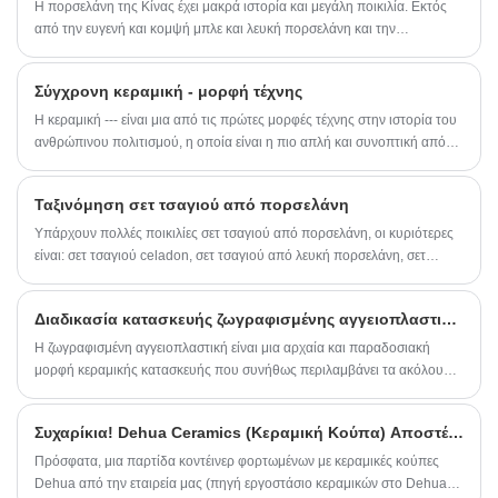
Η πορσελάνη της Κίνας έχει μακρά ιστορία και μεγάλη ποικιλία. Εκτός
από την ευγενή και κομψή μπλε και λευκή πορσελάνη και την
πολύχρωμη πορσελάνη, η απλή και κομψή λευκή πορσελάνη είναι
επίσης μια δημοφιλής ποικιλία. Αν και η λευκή πορσελάνη δεν φαίνεται
Σύγχρονη κεραμική - μορφή τέχνης
να έχει πολύχρωμα σχέδια και έντονα χρώματα, με την απλότητά της
δείχνει στους ανθρώπους τη φυσική ομορφιά.
Η κεραμική --- είναι μια από τις πρώτες μορφές τέχνης στην ιστορία του
ανθρώπινου πολιτισμού, η οποία είναι η πιο απλή και συνοπτική από
όλες τις κατηγορίες τέχνης, και το μυστήριο και η αφαίρεση της είναι
ασύγκριτα! Από τις αισθητικές ανάγκες της κεραμικής τέχνης, μπορούμε
Ταξινόμηση σετ τσαγιού από πορσελάνη
να κατανοήσουμε την πολιτιστική χροιά μιας εποχής και το εθνικό
πνεύμα μιας χώρας!
Υπάρχουν πολλές ποικιλίες σετ τσαγιού από πορσελάνη, οι κυριότερες
είναι: σετ τσαγιού celadon, σετ τσαγιού από λευκή πορσελάνη, σετ
τσαγιού από μαύρη πορσελάνη και σετ από χρωματιστή πορσελάνη.
Αυτά τα σκεύη τσαγιού είχαν μια ένδοξη σελίδα στην ιστορία της
Διαδικασία κατασκευής ζωγραφισμένης αγγειοπλαστικής
ανάπτυξης της κινεζικής κουλτούρας τσαγιού.
Η ζωγραφισμένη αγγειοπλαστική είναι μια αρχαία και παραδοσιακή
μορφή κεραμικής κατασκευής που συνήθως περιλαμβάνει τα ακόλουθα
βήματα της διαδικασίας παραγωγής:
Συχαρίκια! Dehua Ceramics (Κεραμική Κούπα) Αποστέλλεται στο εξωτερικό χύμα
Πρόσφατα, μια παρτίδα κοντέινερ φορτωμένων με κεραμικές κούπες
Dehua από την εταιρεία μας (πηγή εργοστάσιο κεραμικών στο Dehua)