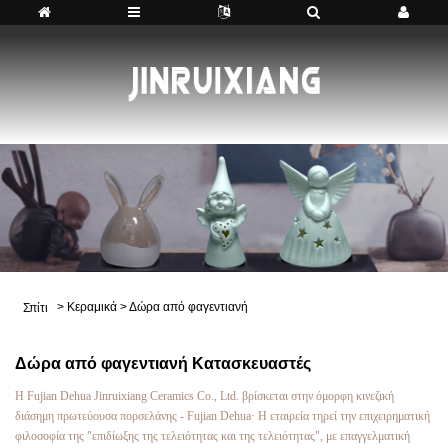
>
Κεραμικά
>
Δώρα από φαγεντιανή
Σπίτι
Δώρα από φαγεντιανή Κατασκευαστές
Η Fujian Dehua Jinruixiang Ceramics Co., Ltd. βρίσκεται στην όμορφη κινεζική
διάσημη πρωτεύουσα πορσελάνης - Fujian Dehua· Η εταιρεία τηρεί την επιχειρηματική
φιλοσοφία της "επιδίωξης της τελειότητας και της τελειότητας", με επαγγελματική