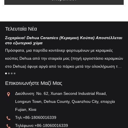
Τελευταία Νέα
Συχαρίκια! Dehua Ceramics (Κεραμική Κούπα) Αποστέλλεται
Κι
στο εξωτερικό χύμα
Η 
Πρόσφατα, μια παρτίδα κοντέινερ φορτωμένων με κεραμικές
πυ
κούπες Dehua από την εταιρεία μας (πηγή εργοστάσιο κεραμικών
εν
στο Dehua) έφυγε αργά από το πάρκο μετά την ολοκλήρωση του
ξη
"λ
εκτελωνισμού...
τη
Επικοινωνήστε Μαζί Μας
αν
Διεύθυνση: No. 62, Xunan Second Industrial Road,
Longxun Town, Dehua County, Quanzhou City, επαρχία
Fujian, Κίνα
Τηλ:
+86-18060016339
Τηλέφωνο:
+86-18060016339