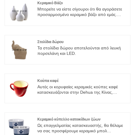
Κεραμικό Βάζο
Μπορείτε να είστε σίγουροι ότι θα αγοράσετε
προσαρμοσμένο κεραμικό βάζο από εμάς.
Ανυπομονούμε να συνεργαστούμε μαζί σας, αν
θέλετε να μάθετε περισσότερα, μπορείτε να μας
συμβουλευτείτε τώρα, θα σας απαντήσουμε
εγκαίρως!
Στολίδια δώρου
Τα στολίδια δώρου αποτελούνται από λευκή
πορσελάνη και LED.
Κούπα καφέ
Αυτές οι κορυφαίες κεραμικές κούπες καφέ
κατασκευάζονται στην Dehua της Κίνας,
ευρέως γνωστή ως η Παγκόσμια Πρωτεύουσα
της Πορσελάνης. Ως επαγγελματικό εργοστάσιο
πηγής με χρόνια εμπειρίας στην παραγωγή
κεραμικών, παρέχουμε κούπες υψηλής
ποιότητας με σταθερή δεξιοτεχνία και
Κεραμικό κύπελλο κατοικίδιων ζώων
ανταγωνιστικές άμεσες τιμές στο εργοστάσιο.
Ως επαγγελματίας κατασκευαστής, θα θέλαμε
να σας προσφέρουμε κεραμικό μπολ