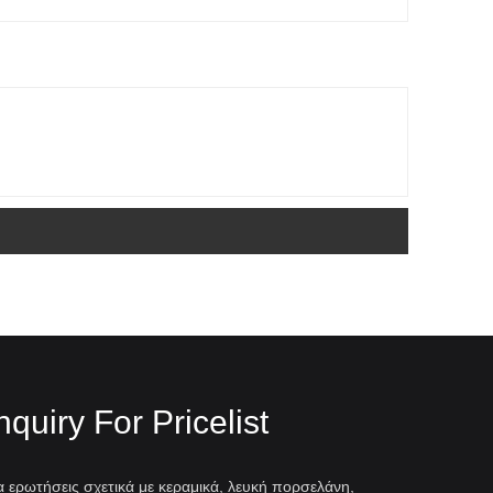
nquiry For Pricelist
α ερωτήσεις σχετικά με κεραμικά, λευκή πορσελάνη,