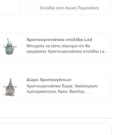
Στολίδια από Λευκή Πορσελάνη
Χριστουγεννιάτικα στολίδια Led
Μπορείτε να είστε σίγουροι ότι θα
αγοράσετε Χριστουγεννιάτικα στολίδια Led
από το εργοστάσιό μας και θα σας
προσφέρουμε την καλύτερη εξυπηρέτηση
μετά την πώληση και έγκαιρη παράδοση.
Δώρο Χριστουγέννων
Χριστουγεννιάτικα δώρα, διακόσμηση
προτεραιότητας Άγιος Βασίλης,
Χριστουγεννιάτικα κεραμικά στολίδια Άγιου
Βασίλη που πρέπει να έχει κάθε νοικοκυριό!
Ο Άγιος Βασίλης προέρχεται από μια
ευρωπαϊκή χριστιανική νύξη αγίων. Έχει
εννέα τάρανδους με διαφορετικά ονόματα
και η μεγαλύτερη ανησυχία του είναι ότι
λιγότερα σπίτια έχουν καμινάδες για να
σκαρφαλώσει. Συνήθως οι γονείς εξηγούν