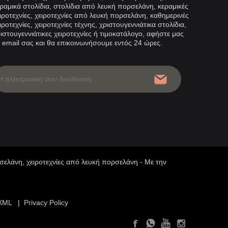
ραμικά στολίδια, στολίδια από λευκή πορσελάνη, κεραμικές
τ τσαγιού από πορσελάνη
Συχαρίκια! Dehua Ceramics
ιροτεχνίες, χειροτεχνίες από λευκή πορσελάνη, καθημερινές
Αποστέλλεται στο εξωτερικό
ιροτεχνίες, χειροτεχνίες τέχνης, χριστουγεννιάτικα στολίδια,
 ποικιλίες σετ τσαγιού από πορσελάνη,
ιστουγεννιάτικες χειροτεχνίες ή τιμοκατάλογο, αφήστε μας
Πρόσφατα, μια παρτίδα κοντέ
ναι: σετ τσαγιού celadon, σετ τσαγιού
 email σας και θα επικοινωνήσουμε εντός 24 ώρες.
κεραμικές κούπες Dehua από τ
ελάνη, σετ τσαγιού από μαύρη
εργοστάσιο κεραμικών στο De
σετ από χρωματιστή πορσελάνη. Αυτά τα
πάρκο μετά την ολοκλήρωση τ
χαν μια ένδοξη σελίδα στην ιστορία της
ινεζικής κουλτούρας τσαγιού.
ρσελάνη, χειροτεχνίες από λευκή πορσελάνη - Με την
XML
|
Privacy Policy