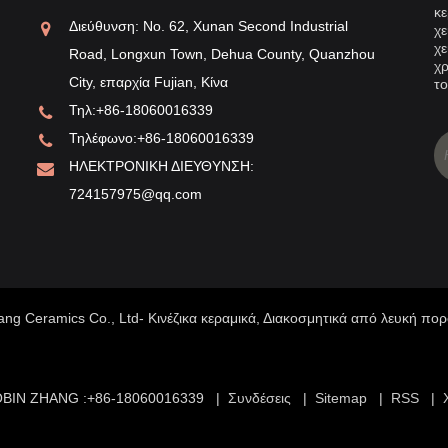
κε
υκή πορσελάνη Dingyao
Ταξινόμηση σε
Διεύθυνση: No. 62, Xunan Second Industrial
χε
χε
Road, Longxun Town, Dehua County, Quanzhou
φήμη της λευκής πορσελάνης Dingyao ξεκίνησε στη
Υπάρχουν πολλές
χρ
City, επαρχία Fujian, Κίνα
ναστεία των Βόρειων Σονγκ και η όπτηση της λευκής
οι κυριότερες εί
το
Τηλ:
+86-18060016339
ρσελάνης Dingyao ξεκίνησε στη Δυναστεία των Τανγκ.
από λευκή πορσ
Τηλέφωνο:
+86-18060016339
τοποθεσία του Dingyao Kiln βρίσκεται στο Quyangjian
πορσελάνη και 
ΗΛΕΚΤΡΟΝΙΚΗ ΔΙΕΥΘΥΝΣΗ:
gnetic Village, Hebei. Η λευκή πορσελάνη Dingyao
σκεύη τσαγιού εί
724157975@qq.com
ς δυναστείας των Τανγκ έχει παρόμοια χαρακτηριστικά
ανάπτυξης της κ
 τη λευκή πορσελάνη Xingyao και τα σχήματα
ριλαμβάνουν μπολ, πιάτα, δίσκους, γλάστρες
ήρωσης, λεκάνες, σόμπες με τρία πόδια και παιχνίδια.
 σύγκριση με τα έργα της περιόδου των Πέντε
ang Ceramics Co., Ltd- Κινέζικα κεραμικά, Διακοσμητικά από λευκή πο
ναστειών, οι άκρες των αγγείων έχουν παχιά χείλη,
μάτους ώμους, επίπεδο πάτο και στρογγυλό συμπαγή
το που μοιάζει με κέικ, ενώ μερικά έχουν πάτο από
BIN ZHANG :+86-18060016339 |
Συνδέσεις
|
Sitemap
|
RSS
|
φρίτη. Το μεγαλύτερο μέρος της λευκής πορσελάνης
ς δυναστείας των Τανγκ Dingyao είναι παρόμοια με τη