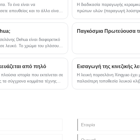
τα. Το ένα είναι να
Η διαδικασία παραγωγής κεραμικώ
αντοχή στη φθορά, αντοχή στο
ετε απευθείας και το άλλο είναι
πρώτων υλών (παραγωγή λούστρου
ξεθώριασμα, αντοχή στην υγρασία και
αντοχή στην οξείδωση.
σετε ή να το τρίψετε. Η
 η πλίθα και στη συνέχεια
όν σε υψηλή θερμοκρασία άνω των
hua;
Παγκόσμια Πρωτεύουσα τ
ελάνης Dehua είναι διαφορετικό
 σε λευκό. Το χρώμα του γλάσου
ό ιβουάρ, λευκό ρίζας κρεμμυδιού,
ο λευκό από τους Γάλλους.
κευάζεται από πηλό
Εισαγωγή της κινεζικής 
 πλούσια ιστορία που εκτείνεται σε
Η λευκή πορσελάνη Xingyao έχει μα
ως τα σύγχρονα κομμάτια τέχνης
παλαιότερη τοποθεσία λευκού κλι
στην τέχνη και τον πολιτισμό.
διάσημους κλιβάνους της δυναστεία
πορσελάνης. Το Xing Kiln ιδρύθηκ