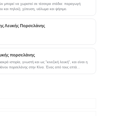
ν μπορεί να χωριστεί σε τέσσερα στάδια: παραγωγή
στα παιδιά τους ότι τα δώρα που
 και πηλού), χύτευση, υάλωμα και ψήσιμο.
λαμβάνουν τα Χριστούγεννα είναι από τον
Άγιο Βασίλη. Ο Άγιος Βασίλης προέρχεται
από την ιδέα μιας μυστηριώδους φιγούρας
που φέρνει δώρα σε μικρά παιδιά. Ο
ης Λευκής Πορσελάνης
Νικόλαος ήταν ένας συμπονετικός
επίσκοπος που έζησε στη Μικρά Ασία τον
4ο αιώνα και του άρεσε να δίνει
ελεημοσύνη. Οι Ολλανδοί θα τον μιμούνταν
δίνοντας δώρα την ημέρα του Αγίου
Νικολάου (6 Δεκεμβρίου).
λευκής πορσελάνης
κρά ιστορία, γνωστή και ως "κινεζική λευκή", και είναι η
βάνου πορσελάνης στην Κίνα. Ένας από τους επτά
ς των Τανγκ, το Xing Kiln, ο πρόγονος της κινεζικής λευκής
ε και απολύθηκε στα τέλη της Βόρειας Δυναστείας.