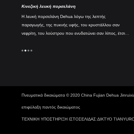
ύπα)
Κινεζική λευκή πορσελάνη
Λε
Η λευκή πορσελάνη Dehua λόγω της λεπτής
Η 
ν με
παραγωγής, της πυκνής υφής, του κρυστάλλου σαν
δυ
ς (πηγή
νεφρίτη, του λούστρου που ενυδατώνει σαν λίπος, έτσι
πο
ά από το
έχει "λευκό ιβουάρ", "λευκό λαρδί", "λευκό χήνας" και
Η 
ύ...
άλλες φήμες, στο σύστημα λευκής πορσελάνης της Κίνας
Ma
έχει μοναδικό στυλ, στην ιστορία της κεραμικής
τη
ανάπτυξης κατέχει σημαντική θέση, στη διεθνή φήμη
με
τέχνης.
πε
πλ
Σε
Πνευματικά δικαιώματα © 2020 China Fujian Dehua Jinruixi
Δυ
επιφύλαξη παντός δικαιώματος
γε
πά
ΤΕΧΝΙΚΗ ΥΠΟΣΤΗΡΙΞΗ ΙΣΤΟΣΕΛΙΔΑΣ:
ΔΙΚΤΥΟ TIANYU
RO
νε
τη