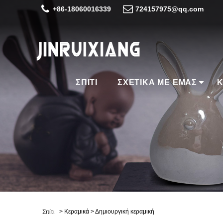
+86-18060016339
724157975@qq.com
ΣΠΊΤΙ
ΣΧΕΤΙΚΆ ΜΕ ΕΜΆΣ
Κ
>
Κεραμικά
>
Δημιουργική κεραμική
Σπίτι