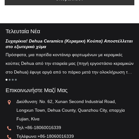
Τελευταία Νέα
Συχαρίκια! Dehua Ceramics (Κεραμική Κούπα) Αποστέλλεται
Κι
στο εξωτερικό χύμα
Η 
Πρόσφατα, μια παρτίδα κοντέινερ φορτωμένων με κεραμικές
πυ
κούπες Dehua από την εταιρεία μας (πηγή εργοστάσιο κεραμικών
εν
στο Dehua) έφυγε αργά από το πάρκο μετά την ολοκλήρωση του
ξη
"λ
εκτελωνισμού...
τη
Επικοινωνήστε Μαζί Μας
αν
Διεύθυνση: No. 62, Xunan Second Industrial Road,
Longxun Town, Dehua County, Quanzhou City, επαρχία
Fujian, Κίνα
Τηλ:
+86-18060016339
Τηλέφωνο:
+86-18060016339