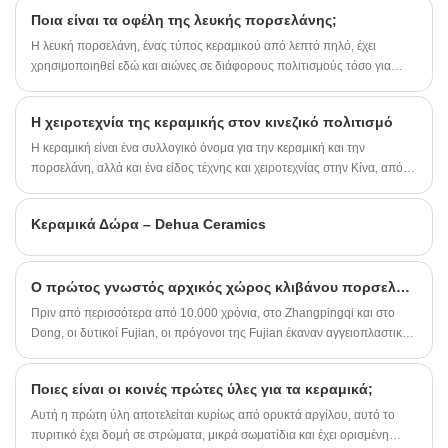
φυσικού φωτός (ηλιακό φως/άλλο διάσπαρτο φως), να ενεργοποιήσει
ολοκληρωμένος κατασκευαστής με ανεξάρτητη
Ποια είναι τα οφέλη της λευκής πορσελάνης;
την απορροφούμενη φωτεινή ενέργεια και να λάμψει αυτόματα όταν
Ε&Α, πρωτότυπο σχέδιο, προσαρμογή
τοποθετηθεί σε σκοτεινό περιβάλλον.
Η λευκή πορσελάνη, ένας τύπος κεραμικού από λεπτό πηλό, έχει
καλουπιών, μαζική παραγωγή και παγκόσμιες
δυνατότητες εξαγωγής, ελέγχουμε αυστηρά
χρησιμοποιηθεί εδώ και αιώνες σε διάφορους πολιτισμούς τόσο για
κάθε βήμα παραγωγής από την επιλογή υλικού
πρακτικούς όσο και για διακοσμητικούς σκοπούς. Εδώ είναι μερικά από
καολίνη υψηλής καθαρότητας, το ψήσιμο
τα οφέλη της λευκής πορσελάνης:
υψηλής θερμοκρασίας, το λεπτό γυάλισμα με
Η χειροτεχνία της κεραμικής στον κινεζικό πολιτισμό
λούστρο έως την καλλιτεχνική επεξεργασία
Η κεραμική είναι ένα συλλογικό όνομα για την κεραμική και την
επιφάνειας.
πορσελάνη, αλλά και ένα είδος τέχνης και χειροτεχνίας στην Κίνα, από
τη νεολιθική περίοδο, η Κίνα έχει ένα τραχύ, απλό στυλ ζωγραφικής και
μαύρης κεραμικής. Η κεραμική και η πορσελάνη έχουν διαφορετικές
Κεραμικά Δώρα – Dehua Ceramics
υφές και ιδιότητες.
Ο πρώτος γνωστός αρχικός χώρος κλιβάνου πορσελάνης στην Κίνα βρίσκεται στο Fujian!
Πριν από περισσότερα από 10.000 χρόνια, στο Zhangpingqi και στο
Dong, οι δυτικοί Fujian, οι πρόγονοι της Fujian έκαναν αγγειοπλαστική
από το έδαφος που τραβήχτηκαν από τη γη κάτω από τα πόδια τους,
μέσω της συμπύκνωσης του νερού, της κατασκευής των χεριών και της
Ποιες είναι οι κοινές πρώτες ύλες για τα κεραμικά;
τήξης της φωτιάς, ολοκληρώνοντας μια μεγάλη προσπάθεια να
δημιουργηθεί κάτι από το μηδέν.
Αυτή η πρώτη ύλη αποτελείται κυρίως από ορυκτά αργίλου, αυτό το
πυριτικό έχει δομή σε στρώματα, μικρά σωματίδια και έχει ορισμένη