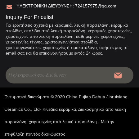
ΗΛΕΚΤΡΟΝΙΚΗ ΔΙΕΥΘΥΝΣΗ:
724157975@qq.com
Inquiry For Pricelist
Για ερωτήσεις σχετικά με κεραμικά, λευκή πορσελάνη, κεραμικά
στολίδια, στολίδια από λευκή πορσελάνη, κεραμικές χειροτεχνίες,
χειροτεχνίες από λευκή πορσελάνη, καθημερινές χειροτεχνίες,
χειροτεχνίες τέχνης, χριστουγεννιάτικα στολίδια,
χριστουγεννιάτικες χειροτεχνίες ή τιμοκατάλογο, αφήστε μας το
email σας και θα επικοινωνήσουμε εντός 24 ώρες.
Πνευματικά δικαιώματα © 2020 China Fujian Dehua Jinruixiang
Ceramics Co., Ltd- Κινέζικα κεραμικά, Διακοσμητικά από λευκή
πορσελάνη, χειροτεχνίες από λευκή πορσελάνη - Με την
επιφύλαξη παντός δικαιώματος