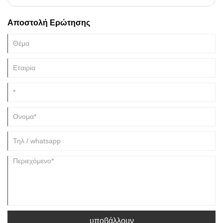
πλαστικότητα. Κατά την κατασκευή κεραμικών, θα έχει τη λειτουργία της
συγκόλλησης και της πλαστικοποίησης, έτσι ώστε η αρμολόγηση να
Αποστολή Ερώτησης
μπορεί να σχηματιστεί γρήγορα, έτσι ώστε το τεμάχιο να μπορεί επίσης
να διαμορφωθεί εύκολα και ταυτόχρονα να έχει ισχυρότερη χημική και
θερμική σταθερότητα.
υποβάλλουν