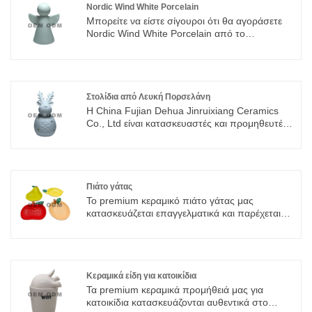
Nordic Wind White Porcelain
Μπορείτε να είστε σίγουροι ότι θα αγοράσετε
Nordic Wind White Porcelain από το
εργοστάσιό μας και θα σας προσφέρουμε την
καλύτερη εξυπηρέτηση μετά την πώληση και
έγκαιρη παράδοση. Ενσωματώνουμε ειδικό
σχεδιασμό, έρευνα και κατασκευή, που
προσφέρουν υπηρεσίες ODM & OEM
Στολίδια από Λευκή Πορσελάνη
Η China Fujian Dehua Jinruixiang Ceramics
Co., Ltd είναι κατασκευαστές και προμηθευτές
στολιδιών λευκής πορσελάνης στην Κίνα που
μπορούν να πωλούν χονδρικά στολίδια από
λευκή πορσελάνη. Μπορούμε να παρέχουμε
επαγγελματική εξυπηρέτηση και καλύτερη τιμή
για εσάς. Εάν ενδιαφέρεστε για προϊόντα White
Πιάτο γάτας
Porcelain Ornaments, επικοινωνήστε μαζί μας.
Το premium κεραμικό πιάτο γάτας μας
Ακολουθούμε την ποιότητα του να είστε
κατασκευάζεται επαγγελματικά και παρέχεται
σίγουροι ότι η τιμή της συνείδησης,
απευθείας από ένα γνήσιο εργοστάσιο
αφοσιωμένη υπηρεσία.
κεραμικών πηγών Dehua, που βρίσκεται στο
Fujian Dehua, την παγκοσμίου φήμης
Πρωτεύουσα Πορσελάνης της Κίνας με χιλιάδες
χρόνια ώριμης κατασκευής κεραμικών. Σε
Κεραμικά είδη για κατοικίδια
αντίθεση με τους συνηθισμένους προμηθευτές
Τα premium κεραμικά προμήθειά μας για
συναλλαγών, είμαστε ένας ολοκληρωμένος
κατοικίδια κατασκευάζονται αυθεντικά στο