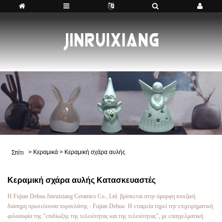
>
Κεραμικά
>
Κεραμική σχάρα αυλής
Σπίτι
Κεραμική σχάρα αυλής Κατασκευαστές
Η Fujian Dehua Jinruixiang Ceramics Co., Ltd. βρίσκεται στην όμορφη κινεζική
διάσημη πρωτεύουσα πορσελάνης - Fujian Dehua· Η εταιρεία τηρεί την επιχειρηματική
φιλοσοφία της "επιδίωξης της τελειότητας και της τελειότητας", με επαγγελματική