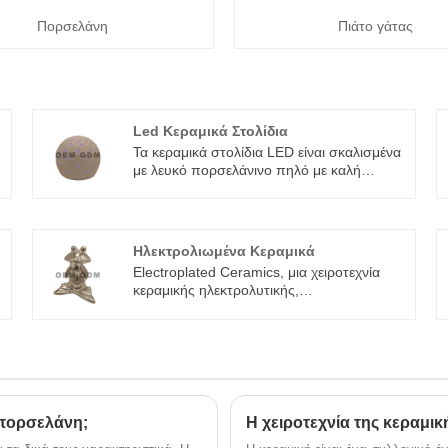
Πορσελάνη
Πιάτο γάτας
Led Κεραμικά Στολίδια
Τα κεραμικά στολίδια LED είναι σκαλισμένα
με λευκό πορσελάνινο πηλό με καλή
διαπερατότητα φωτός, σε συνδυασμό με
την παραδοσιακή και εξαιρετική δεξιοτεχνία.
Οι διακοσμητικές του ιδιότητες είναι
καλύτερες. Κατάλληλο για στολίδια
Ηλεκτρολιωμένα Κεραμικά
εσωτερικής διακόσμησης.
Electroplated Ceramics, μια χειροτεχνία
κεραμικής ηλεκτρολυτικής,
συμπεριλαμβανομένου ενός κεραμικού
ά
σώματος, το οποίο χαρακτηρίζεται από το
ότι υπάρχει ένα στρώμα λούστρου
πυροσυσσωματωμένο στην εξωτερική
επιφάνεια του κεραμικού σώματος, ένα
στρώμα κόλλας επικαλύπτεται στην τοπική
επιφάνεια του στρώματος λούστρου, ένα
 πορσελάνη;
Η χειροτεχνία της κεραμικ
στρώμα στρώμα γυάλινης άμμου είναι