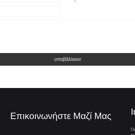
υποβάλλουν
I
Επικοινωνήστε Μαζί Μας
Γι
κε