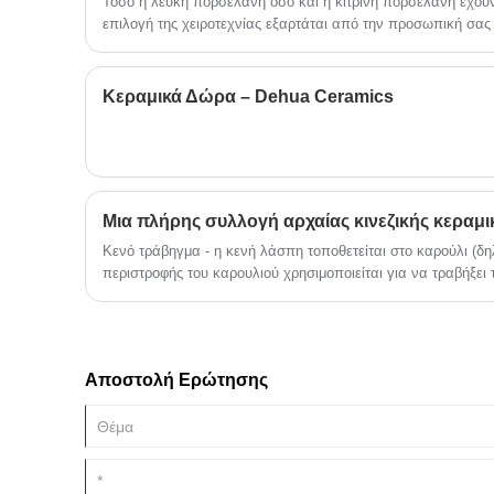
Τόσο η λευκή πορσελάνη όσο και η κίτρινη πορσελάνη έχουν
επιλογή της χειροτεχνίας εξαρτάται από την προσωπική σας
Κεραμικά Δώρα – Dehua Ceramics
Μια πλήρης συλλογή αρχαίας κινεζικής κεραμι
Κενό τράβηγμα - η κενή λάσπη τοποθετείται στο καρούλι (δηλ
περιστροφής του καρουλιού χρησιμοποιείται για να τραβήξει
σχήμα και με τα δύο χέρια, που είναι η παραδοσιακή μέθο
Κίνα, και αυτή η διαδικασία ονομάζεται billet. Δίσκοι, μπολ
σχηματίζονται με τη μέθοδο κενού σχεδίου.
Αποστολή Ερώτησης