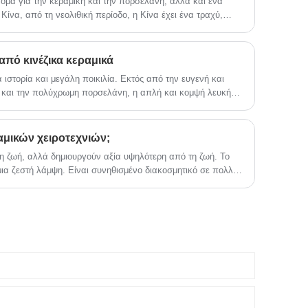
νομα για την κεραμική και την πορσελάνη, αλλά και ένα
 Κίνα, από τη νεολιθική περίοδο, η Κίνα έχει ένα τραχύ,
κεραμικής. Η κεραμική και η πορσελάνη έχουν διαφορετικές
πό κινέζικα κεραμικά
 ιστορία και μεγάλη ποικιλία. Εκτός από την ευγενή και
 και την πολύχρωμη πορσελάνη, η απλή και κομψή λευκή
ιλής ποικιλία. Αν και η λευκή πορσελάνη δεν φαίνεται να
 χρώματα, με την απλότητά της δείχνει στους ανθρώπους τη
ραμικών χειροτεχνιών;
τη ζωή, αλλά δημιουργούν αξία υψηλότερη από τη ζωή. Το
ι μια ζεστή λάμψη. Είναι συνηθισμένο διακοσμητικό σε πολλές
α, μια κεραμική διακόσμηση με αίσθηση ηλικίας εξακολουθεί
χρονη εποχή, τα κεραμικά χρησιμοποιούνται για την
ροτεχνιών και το σχήμα έχει γίνει πλούσιο. Ποια είναι τα