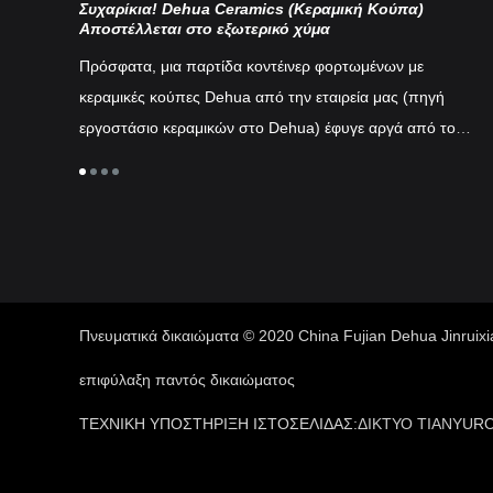
Συχαρίκια! Dehua Ceramics (Κεραμική Κούπα)
Κι
Αποστέλλεται στο εξωτερικό χύμα
 πορσελάνη,
Η 
Πρόσφατα, μια παρτίδα κοντέινερ φορτωμένων με
τσαγιού
πα
κεραμικές κούπες Dehua από την εταιρεία μας (πηγή
ρη
νε
εργοστάσιο κεραμικών στο Dehua) έφυγε αργά από το
η. Αυτά τα
έχ
πάρκο μετά την ολοκλήρωση του εκτελωνισμού...
στορία της
άλ
έχ
αν
τέ
Πνευματικά δικαιώματα © 2020 China Fujian Dehua Jinruixi
επιφύλαξη παντός δικαιώματος
ΤΕΧΝΙΚΗ ΥΠΟΣΤΗΡΙΞΗ ΙΣΤΟΣΕΛΙΔΑΣ:
ΔΙΚΤΥΟ TIANYU
RO