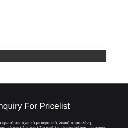
nquiry For Pricelist
α ερωτήσεις σχετικά με κεραμικά, λευκή πορσελάνη,
ραμικά στολίδια, στολίδια από λευκή πορσελάνη, κεραμικές