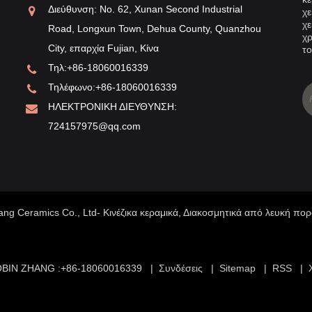
νεζική λευκή πορσελάνη
Λευκή πορσελά
Διεύθυνση: No. 62, Xunan Second Industrial
χε
χε
Road, Longxun Town, Dehua County, Quanzhou
λευκή πορσελάνη Dehua λόγω της λεπτής
Η φήμη της λευ
χρ
City, επαρχία Fujian, Κίνα
ραγωγής, της πυκνής υφής, του κρυστάλλου σαν
δυναστεία των Β
το
Τηλ:
+86-18060016339
φρίτη, του λούστρου που ενυδατώνει σαν λίπος, έτσι
πορσελάνης Ding
Τηλέφωνο:
+86-18060016339
ει "λευκό ιβουάρ", "λευκό λαρδί", "λευκό χήνας" και
Η τοποθεσία του
ΗΛΕΚΤΡΟΝΙΚΗ ΔΙΕΥΘΥΝΣΗ:
λες φήμες, στο σύστημα λευκής πορσελάνης της Κίνας
Magnetic Villag
724157975@qq.com
ει μοναδικό στυλ, στην ιστορία της κεραμικής
της δυναστείας 
άπτυξης κατέχει σημαντική θέση, στη διεθνή φήμη
με τη λευκή πορ
χνης.
περιλαμβάνουν μ
πλήρωσης, λεκάν
Σε σύγκριση με 
ang Ceramics Co., Ltd- Κινέζικα κεραμικά, Διακοσμητικά από λευκή πο
Δυναστειών, οι 
γεμάτους ώμους
πάτο που μοιάζε
BIN ZHANG :+86-18060016339 |
Συνδέσεις
|
Sitemap
|
RSS
|
νεφρίτη. Το μεγ
της δυναστείας 