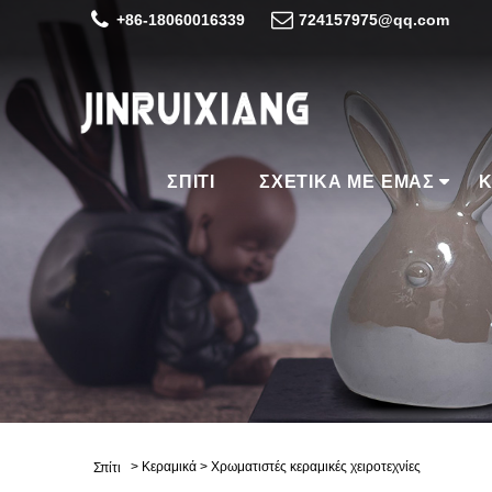
+86-18060016339
724157975@qq.com
ΣΠΊΤΙ
ΣΧΕΤΙΚΆ ΜΕ ΕΜΆΣ
Κ
>
Κεραμικά
>
Χρωματιστές κεραμικές χειροτεχνίες
Σπίτι