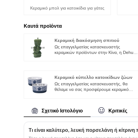
Κεραμικό μπολ για κατοικίδια για γάτες
Καυτά προϊόντα
Κεραμική διακόσμηση σπιτιού
Ως επαγγελματίας κατασκευαστής
κεραμικών προϊόντων στην Κίνα, η Dehua
θα ήθελε να σας προσφέρει ποιοτική
κεραμική διακόσμηση σπιτιού που
ειδικεύεται στη μετατροπή των φυσικών
ορυκτών σε εκλεπτυσμένα στολίδια που
Κεραμικό κύπελλο κατοικίδιων ζώων
δίνουν ζωή σε κάθε δωμάτιο. Διαθέτει
Ως επαγγελματίας κατασκευαστής, θα
ψήσιμο σε υψηλή θερμοκρασία για
θέλαμε να σας προσφέρουμε κεραμικό
ανώτερη αντοχή στις γρατσουνιές και στο
μπολ κατοικίδιων ζώων. Και θα σας
ξεθώριασμα, παρέχοντας μια λύση χωρίς
προσφέρουμε την καλύτερη υπηρεσία μετ
μόλυβδο, μη τοξική, χειροποίητη λάμψη
την πώληση και την έγκαιρη παράδοση.
πολύ μεγαλύτερη από τις εναλλακτικές
Σχετικό Ιστολόγιο
Κριτικές
ρητίνες ή πλαστικά, μη διστάσετε να
επικοινωνήσετε μαζί μας.
Τι είναι καλύτερο, λευκή πορσελάνη ή κίτρινη