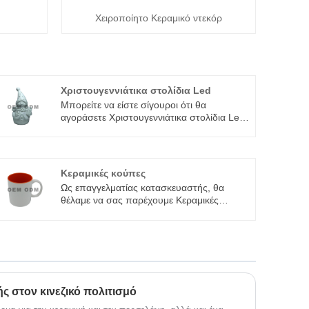
Χειροποίητο Κεραμικό ντεκόρ
Χριστουγεννιάτικα στολίδια Led
Μπορείτε να είστε σίγουροι ότι θα
αγοράσετε Χριστουγεννιάτικα στολίδια Led
από το εργοστάσιό μας και θα σας
προσφέρουμε την καλύτερη εξυπηρέτηση
μετά την πώληση και έγκαιρη παράδοση.
Κεραμικές κούπες
Ως επαγγελματίας κατασκευαστής, θα
θέλαμε να σας παρέχουμε Κεραμικές
Κούπες. Και θα σας προσφέρουμε την
καλύτερη εξυπηρέτηση μετά την πώληση
και έγκαιρη παράδοση.
ής στον κινεζικό πολιτισμό