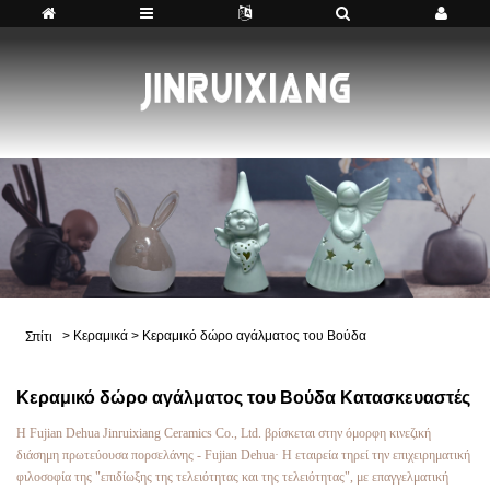
>
Κεραμικά
>
Κεραμικό δώρο αγάλματος του Βούδα
Σπίτι
Κεραμικό δώρο αγάλματος του Βούδα Κατασκευαστές
Η Fujian Dehua Jinruixiang Ceramics Co., Ltd. βρίσκεται στην όμορφη κινεζική
διάσημη πρωτεύουσα πορσελάνης - Fujian Dehua· Η εταιρεία τηρεί την επιχειρηματική
φιλοσοφία της "επιδίωξης της τελειότητας και της τελειότητας", με επαγγελματική