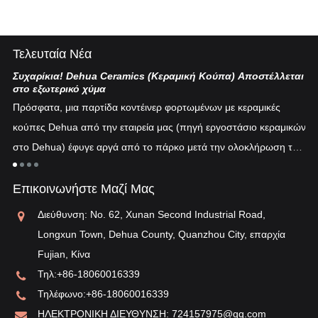
Τελευταία Νέα
Συχαρίκια! Dehua Ceramics (Κεραμική Κούπα) Αποστέλλεται
Κι
στο εξωτερικό χύμα
Η 
Πρόσφατα, μια παρτίδα κοντέινερ φορτωμένων με κεραμικές
πυ
κούπες Dehua από την εταιρεία μας (πηγή εργοστάσιο κεραμικών
εν
στο Dehua) έφυγε αργά από το πάρκο μετά την ολοκλήρωση του
ξη
"λ
εκτελωνισμού...
τη
Επικοινωνήστε Μαζί Μας
αν
Διεύθυνση: No. 62, Xunan Second Industrial Road,
Longxun Town, Dehua County, Quanzhou City, επαρχία
Fujian, Κίνα
Τηλ:
+86-18060016339
Τηλέφωνο:
+86-18060016339
ΗΛΕΚΤΡΟΝΙΚΗ ΔΙΕΥΘΥΝΣΗ:
724157975@qq.com