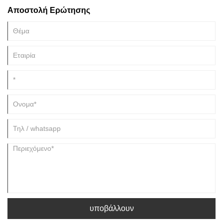
των Τανγκ, το Xing Kiln, ο πρόγονος της κινεζικής λευκής πορσελάνης.
Αποστολή Ερώτησης
Το Xing Kiln ιδρύθηκε και απολύθηκε στα τέλη της Βόρειας Δυναστείας.
υποβάλλουν