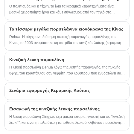
Ο πολιτισμός και η τέχνη, τα ίδια τα κεραμικά χειροτεχνήματα είναι
βασικά χειροποίητα έργα και κάθε σύνδεσμος από τον πηλό στο
καλούπι είναι πλούσιος σε πολλά καλλιτεχνικά στοιχεία, και τα ίδια τα
κεραμικά διαδραματίζουν σημαντικό ρόλο στην ιστορική μας
Τα τέσσερα μεγάλα πορσελάνινα κιονόκρανα της Κίνας
κληρονομιά, επομένως μπορούμε να πούμε ότι το να το φέρεις
ισοδυναμεί με το να φέρεις καλλιέργεια στο σώμα μας
Dehua: Η σύγχρονη διάσημη περιοχή παραγωγής πορσελάνης της
Κίνας, το 2003 ονομάστηκε «η πατρίδα της κινεζικής λαϊκής (κεραμικής)
τέχνης, κέρδισε τον τίτλο της «κινεζικής πρωτεύουσας πορσελάνης».
Κινεζική λευκή πορσελάνη
Η λευκή πορσελάνη Dehua λόγω της λεπτής παραγωγής, της πυκνής
υφής, του κρυστάλλου σαν νεφρίτη, του λούστρου που ενυδατώνει σαν
λίπος, έτσι έχει "λευκό ιβουάρ", "λευκό λαρδί", "λευκό χήνας" και άλλες
φήμες, στο σύστημα λευκής πορσελάνης της Κίνας έχει μοναδικό στυλ,
Σενάρια εφαρμογής Κεραμικής Κούπας
στην ιστορία της κεραμικής ανάπτυξης κατέχει σημαντική θέση, στη
διεθνή φήμη τέχνης.
Εισαγωγή της κινεζικής λευκής πορσελάνης
Η λευκή πορσελάνη Xingyao έχει μακρά ιστορία, γνωστή και ως "κινεζική
λευκή", και είναι η παλαιότερη τοποθεσία λευκού κλιβάνου πορσελάνης
στην Κίνα. Ένας από τους επτά διάσημους κλιβάνους της δυναστείας