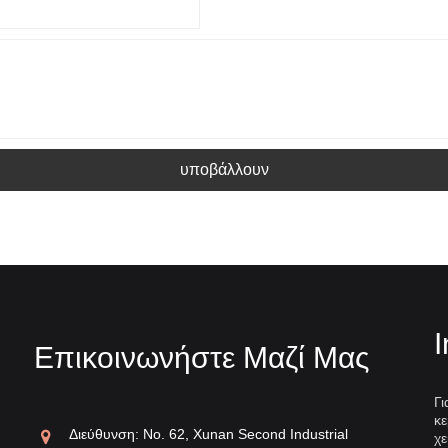
υποβάλλουν
I
Επικοινωνήστε Μαζί Μας
Γι
κε
νεζική λευκή πορσελάνη
Λευκή πορσελά
Διεύθυνση: No. 62, Xunan Second Industrial
χε