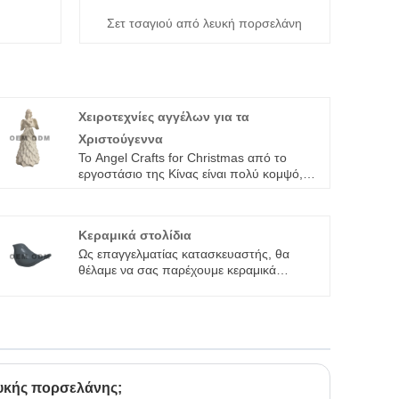
Σετ τσαγιού από λευκή πορσελάνη
Χειροτεχνίες αγγέλων για τα
Χριστούγεννα
Το Angel Crafts for Christmas από το
εργοστάσιο της Κίνας είναι πολύ κομψό,
κομψό, όμορφο, με εξαιρετική ποιότητα
κατασκευής και ρεαλιστικούς χαρακτήρες,
είναι η καλύτερη επιλογή για
Κεραμικά στολίδια
χριστουγεννιάτικη διακόσμηση και
διακόσμηση επιφάνειας εργασίας γραφείου.
Ως επαγγελματίας κατασκευαστής, θα
θέλαμε να σας παρέχουμε κεραμικά
στολίδια. Και θα σας προσφέρουμε την
καλύτερη εξυπηρέτηση μετά την πώληση
και έγκαιρη παράδοση. Ενσωματώνουμε
ειδική σχεδίαση, έρευνα και κατασκευή, η
οποία προσφέρει υπηρεσία ODM & OEM
ευκής πορσελάνης;