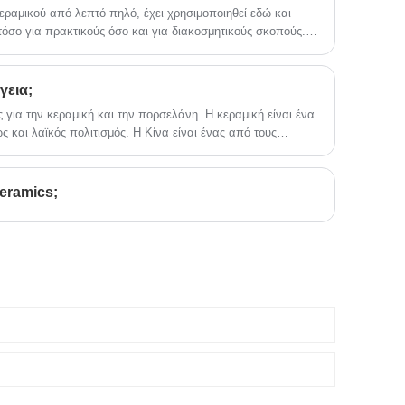
ραμικού από λεπτό πηλό, έχει χρησιμοποιηθεί εδώ και
τόσο για πρακτικούς όσο και για διακοσμητικούς σκοπούς.
ης λευκής πορσελάνης:
γεια;
ς για την κεραμική και την πορσελάνη. Η κεραμική είναι ένα
ώς και λαϊκός πολιτισμός. Η Κίνα είναι ένας από τους
υ κόσμου με μακρά ιστορία και έχει κάνει πολλές σημαντικές
 ανάπτυξη της ανθρώπινης κοινωνίας. Τα επιτεύγματα στην
υν ιδιαίτερη σημασία.
Ceramics;