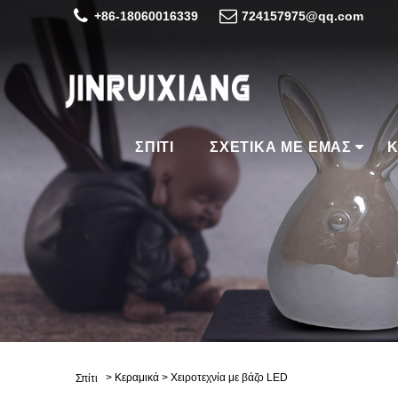
+86-18060016339
724157975@qq.com
ΣΠΊΤΙ
ΣΧΕΤΙΚΆ ΜΕ ΕΜΆΣ
Κ
>
Κεραμικά
>
Χειροτεχνία με βάζο LED
Σπίτι