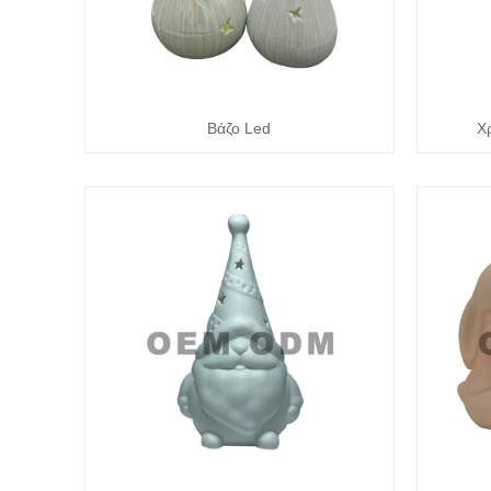
Βάζο Led
Χρ