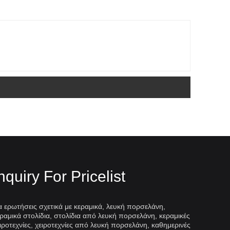
nquiry For Pricelist
α ερωτήσεις σχετικά με κεραμικά, λευκή πορσελάνη,
ραμικά στολίδια, στολίδια από λευκή πορσελάνη, κεραμικές
νη Dingyao
Ταξινόμηση σετ τσαγιού απ
ιροτεχνίες, χειροτεχνίες από λευκή πορσελάνη, καθημερινές