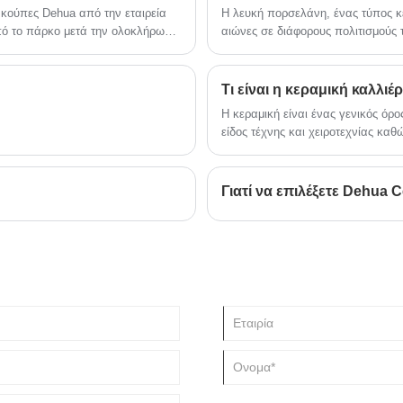
 κούπες Dehua από την εταιρεία
Η λευκή πορσελάνη, ένας τύπος κε
πό το πάρκο μετά την ολοκλήρωση
αιώνες σε διάφορους πολιτισμούς 
Εδώ είναι μερικά από τα οφέλη τ
Τι είναι η κεραμική καλλιέρ
Η κεραμική είναι ένας γενικός όρο
είδος τέχνης και χειροτεχνίας καθ
αρκετούς αρχαίους πολιτισμούς το
συνεισφορές στην πρόοδο και την
κεραμική τεχνολογία και τέχνη έχο
Γιατί να επιλέξετε Dehua 