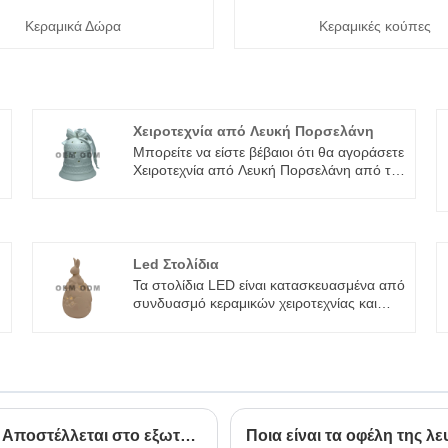
Κεραμικά Δώρα
Κεραμικές κούπες
Χειροτεχνία από Λευκή Πορσελάνη
Μπορείτε να είστε βέβαιοι ότι θα αγοράσετε
Χειροτεχνία από Λευκή Πορσελάνη από το
εργοστάσιό μας και θα σας προσφέρουμε
α
την καλύτερη εξυπηρέτηση μετά την
πώληση και έγκαιρη παράδοση.
Ενσωματώνουμε ειδικό σχεδιασμό, έρευνα
και κατασκευή, που προσφέρουν
Led Στολίδια
υπηρεσίες ODM & OEM
Τα στολίδια LED είναι κατασκευασμένα από
συνδυασμό κεραμικών χειροτεχνίας και
φώτων LED. Χρησιμοποιώντας τη
σύγχρονη τεχνολογία κεραμικής, μπορούν
να σκαλιστούν μια ποικιλία από εξαιρετικά
κεραμικά προϊόντα, τα οποία είναι πιο
διακοσμητικά, διακοσμημένα και χαλαρά.
Συχαρίκια! Dehua Ceramics (Κεραμική Κούπα) Αποστέλλεται στο εξωτερικό χύμα
Ποια είναι τα οφέλη της λ