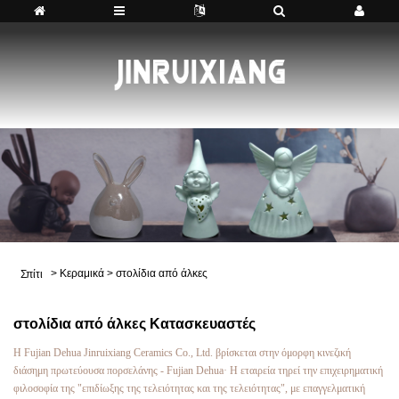
>
Κεραμικά
>
στολίδια από άλκες
Σπίτι
στολίδια από άλκες Κατασκευαστές
Η Fujian Dehua Jinruixiang Ceramics Co., Ltd. βρίσκεται στην όμορφη κινεζική
διάσημη πρωτεύουσα πορσελάνης - Fujian Dehua· Η εταιρεία τηρεί την επιχειρηματική
φιλοσοφία της "επιδίωξης της τελειότητας και της τελειότητας", με επαγγελματική