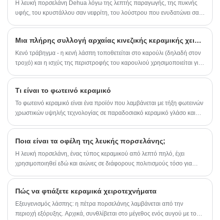
Η λευκή πορσελάνη Dehua λόγω της λεπτής παραγωγής, της πυκνής
παραγωγής και τυποποιημένα εργαστήρια
υφής, του κρυστάλλου σαν νεφρίτη, του λούστρου που ενυδατώνει σαν
χωρίς σκόνη, ελέγχουμε αυστηρά κάθε
λίπος, έτσι έχει "λευκό ιβουάρ", "λευκό λαρδί", "λευκό χήνας" και άλλες
διαδικασία κατασκευής από την επεξεργασία
πρώτων υλών καολίνη υψηλής καθαρότητας,
φήμες, στο σύστημα λευκής πορσελάνης της Κίνας έχει μοναδικό στυλ,
Μια πλήρης συλλογή αρχαίας κινεζικής κεραμικής χειροτεχνίας
το ψήσιμο σε υψηλή θερμοκρασία, το φινίρισμα
στην ιστορία της κεραμικής ανάπτυξης κατέχει σημαντική θέση, στη
με λούστρο έως την τελική συσκευασία.
διεθνή φήμη τέχνης.
Κενό τράβηγμα - η κενή λάσπη τοποθετείται στο καρούλι (δηλαδή στον
τροχό) και η ισχύς της περιστροφής του καρουλιού χρησιμοποιείται για
να τραβήξει την κενή λάσπη στο επιθυμητό σχήμα και με τα δύο χέρια,
που είναι η παραδοσιακή μέθοδος παραγωγής κεραμικών στην Κίνα, και
Τι είναι το φωτεινό κεραμικό
αυτή η διαδικασία ονομάζεται billet. Δίσκοι, μπολ και άλλα στρογγυλά
σκεύη σχηματίζονται με τη μέθοδο κενού σχεδίου.
Το φωτεινό κεραμικό είναι ένα προϊόν που λαμβάνεται με τήξη φωτεινών
χρωστικών υψηλής τεχνολογίας σε παραδοσιακό κεραμικό γλάσο και
ψήσιμο σε υψηλή θερμοκρασία. Μπορεί να απορροφήσει μια ποικιλία
φυσικού φωτός (ηλιακό φως/άλλο διάσπαρτο φως), να ενεργοποιήσει
Ποια είναι τα οφέλη της λευκής πορσελάνης;
την απορροφούμενη φωτεινή ενέργεια και να λάμψει αυτόματα όταν
τοποθετηθεί σε σκοτεινό περιβάλλον.
Η λευκή πορσελάνη, ένας τύπος κεραμικού από λεπτό πηλό, έχει
χρησιμοποιηθεί εδώ και αιώνες σε διάφορους πολιτισμούς τόσο για
πρακτικούς όσο και για διακοσμητικούς σκοπούς. Εδώ είναι μερικά από
τα οφέλη της λευκής πορσελάνης:
Πώς να φτιάξετε κεραμικά χειροτεχνήματα
Εξευγενισμός λάσπης: η πέτρα πορσελάνης λαμβάνεται από την
περιοχή εξόρυξης. Αρχικά, συνθλίβεται στο μέγεθος ενός αυγού με το