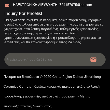
ΗΛΕΚΤΡΟΝΙΚΗ ΔΙΕΥΘΥΝΣΗ:
724157975@qq.com
Inquiry For Pricelist
Για ερωτήσεις σχετικά με κεραμικά, λευκή πορσελάνη, κεραμικά
στολίδια, στολίδια από λευκή πορσελάνη, κεραμικές χειροτεχνίες,
χειροτεχνίες από λευκή πορσελάνη, καθημερινές χειροτεχνίες,
χειροτεχνίες τέχνης, χριστουγεννιάτικα στολίδια,
χριστουγεννιάτικες χειροτεχνίες ή τιμοκατάλογο, αφήστε μας το
email σας και θα επικοινωνήσουμε εντός 24 ώρες.
Πνευματικά δικαιώματα © 2020 China Fujian Dehua Jinruixiang
Ceramics Co., Ltd- Κινέζικα κεραμικά, Διακοσμητικά από λευκή
πορσελάνη, χειροτεχνίες από λευκή πορσελάνη - Με την
επιφύλαξη παντός δικαιώματος