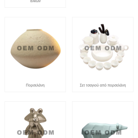
αλκών
Πορσελάνη
Σετ τσαγιού από πορσελάνη