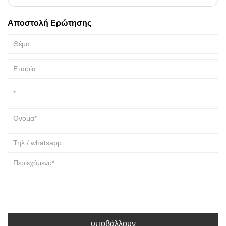
χέρι με ένα σφυρί, μετά χτυπιέται σε σκόνη με ένα σφυρί νερού, πλένεται,
αφαιρούνται οι ακαθαρσίες και κατακρημνίζεται σε λάσπη που μοιάζει με
Αποστολή Ερώτησης
τούβλο. Στη συνέχεια, ανακατέψτε τη λάσπη με νερό, αφαιρέστε τη
σκωρία, τρίψτε τη με τα δύο χέρια ή πατήστε την με τα πόδια για να
πιέσετε τον αέρα στη λάσπη και να κάνετε το νερό στη λάσπη
ομοιόμορφο.
υποβάλλουν